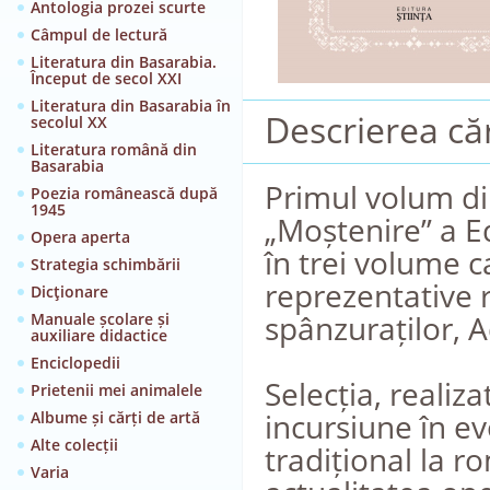
Antologia prozei scurte
Câmpul de lectură
Literatura din Basarabia.
Început de secol XXI
Literatura din Basarabia în
Descrierea căr
secolul XX
Literatura română din
Basarabia
Primul volum di
Poezia românească după
1945
„Moștenire” a Ed
Opera aperta
în trei volume c
Strategia schimbării
reprezentative 
Dicţionare
spânzuraților, A
Manuale școlare și
auxiliare didactice
Enciclopedii
Selecția, realiza
Prietenii mei animalele
incursiune în ev
Albume și cărți de artă
Alte colecții
tradițional la 
Varia