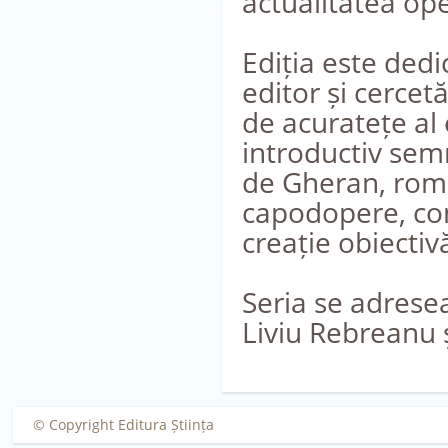
actualitatea oper
Ediția este ded
editor și cercet
de acuratețe al 
introductiv sem
de Gheran, roma
capodopere, con
creație obiectiv
Seria se adresea
Liviu Rebreanu 
© Copyright Editura Știința