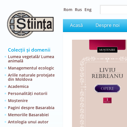
Rom
Rus
Eng
Acasă
Despre noi
Colecții și domenii
Lumea vegetală/ Lumea
animală
Managementul ecologic
Ariile naturale protejate
din Moldova
Academica
Personalități notorii
Moștenire
Pagini despre Basarabia
Memoriile Basarabiei
Antologia unui autor