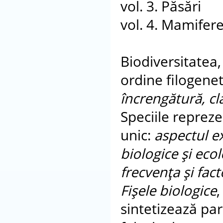
vol. 3. Păsări
vol. 4. Mamifer
Biodiversitatea,
ordine filogenet
încrengătură, cla
Speciile reprez
unic:
aspectul ex
biologice şi ecol
frecvenţa şi facto
Fişele biologice
,
sintetizează para