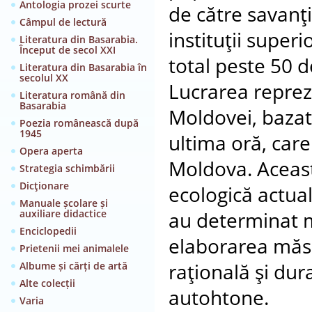
Antologia prozei scurte
de către savanţi
Câmpul de lectură
instituţii supe
Literatura din Basarabia.
Început de secol XXI
total peste 50 d
Literatura din Basarabia în
secolul XX
Lucrarea reprezi
Literatura română din
Basarabia
Moldovei, bazat
Poezia românească după
1945
ultima oră, care
Opera aperta
Moldova. Aceasta
Strategia schimbării
Dicţionare
ecologică actuală
Manuale școlare și
auxiliare didactice
au determinat m
Enciclopedii
elaborarea măsur
Prietenii mei animalele
Albume și cărți de artă
raţională şi dur
Alte colecții
autohtone.
Varia