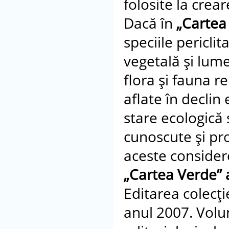
folosite la cre
Dacă în
„Cartea
speciile pericli
vegetală şi lum
flora şi fauna r
aflate în declin 
stare ecologică 
cunoscute şi pr
aceste considere
„Cartea Verde”
Editarea colecţie
anul 2007. Volum