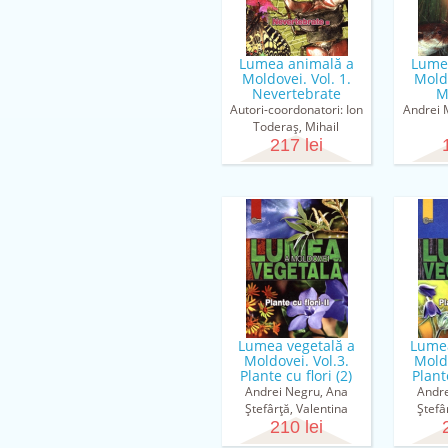
Lumea animală a
Lume
Moldovei. Vol. 1.
Moldo
Nevertebrate
M
Autori-coordonatori: Ion
Andrei 
Toderaş, Mihail
Vladimirov, Zaharia
217 lei
Neculiseanu
Lumea vegetală a
Lumea
Moldovei. Vol.3.
Moldo
Plante cu flori (2)
Plante
Andrei Negru, Ana
Andre
Ştefârţă, Valentina
Ştefâ
Cantemir, Gheorghe
210 lei
Cante
Gânju, Veaceslav