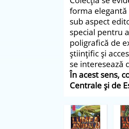
Colecţia se evid
forma elegantă d
sub aspect edito
special pentru a
poligrafică de e
ştiinţific şi acc
se interesează 
În acest sens, c
Centrale şi de E