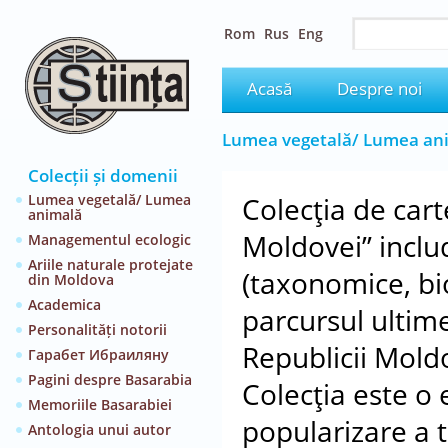
Rom
Rus
Eng
Acasă
Despre noi
Lumea vegetală/ Lumea an
Colecții și domenii
Lumea vegetală/ Lumea
Colecţia de car
animală
Moldovei” includ
Managementul ecologic
Ariile naturale protejate
(taxonomice, bio
din Moldova
Academica
parcursul ultim
Personalități notorii
Republicii Mold
Гарабет Ибраиляну
Pagini despre Basarabia
Colecţia este o 
Memoriile Basarabiei
popularizare a te
Antologia unui autor