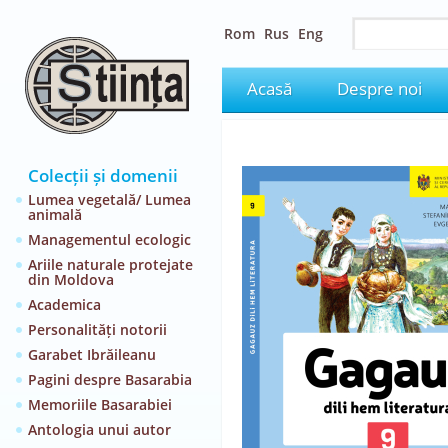
Rom
Rus
Eng
Acasă
Despre noi
Colecții și domenii
Lumea vegetală/ Lumea
animală
Managementul ecologic
Ariile naturale protejate
din Moldova
Academica
Personalități notorii
Garabet Ibrăileanu
Pagini despre Basarabia
Memoriile Basarabiei
Antologia unui autor