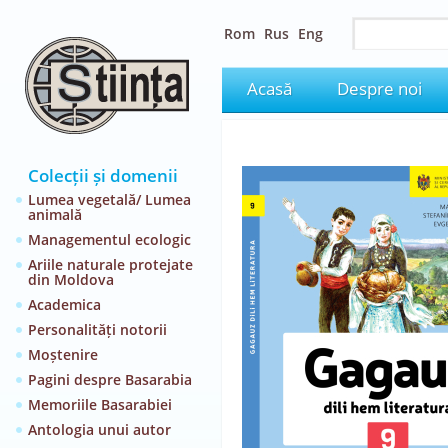
Rom
Rus
Eng
Acasă
Despre noi
Colecții și domenii
Lumea vegetală/ Lumea
animală
Managementul ecologic
Ariile naturale protejate
din Moldova
Academica
Personalități notorii
Moștenire
Pagini despre Basarabia
Memoriile Basarabiei
Antologia unui autor