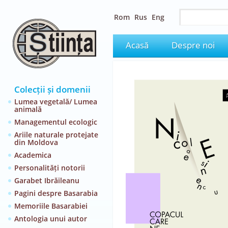
Rom
Rus
Eng
Acasă
Despre noi
Colecții și domenii
Lumea vegetală/ Lumea
animală
Managementul ecologic
Ariile naturale protejate
din Moldova
Academica
Personalități notorii
Garabet Ibrăileanu
Pagini despre Basarabia
Memoriile Basarabiei
Antologia unui autor