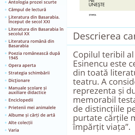
Antologia prozei scurte
Câmpul de lectură
Literatura din Basarabia.
Început de secol XXI
Literatura din Basarabia în
Descrierea car
secolul XX
Literatura română din
Basarabia
Copilul teribil 
Poezia românească după
1945
Esinencu este ce
Opera aperta
din toată litera
Strategia schimbării
teatru. A conside
Dicţionare
reprezenta și d
Manuale școlare și
auxiliare didactice
memorabil testa
Enciclopedii
de distincțiile p
Prietenii mei animalele
purtate cărțile 
Albume și cărți de artă
Alte colecții
împărțit viața”.
Varia