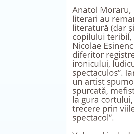
Anatol Moraru, p
literari au rema
literatură (dar ș
copilului teribil,
Nicolae Esinenc
diferitor registr
ironicului, ludi
spectaculos”. Ia
un artist spumo
spurcată, mefist
la gura cortului,
trecere prin viil
spectacol”.