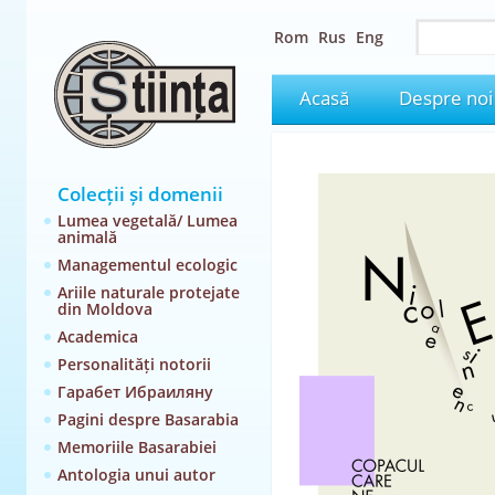
Rom
Rus
Eng
Acasă
Despre noi
Colecții și domenii
Lumea vegetală/ Lumea
animală
Managementul ecologic
Ariile naturale protejate
din Moldova
Academica
Personalități notorii
Гарабет Ибраиляну
Pagini despre Basarabia
Memoriile Basarabiei
Antologia unui autor