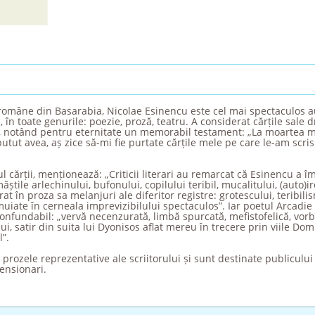
ii române din Basarabia, Nicolae Esinencu este cel mai spectaculos au
 în toate genurile: poezie, proză, teatru. A considerat cărțile sale dr
 notând pentru eternitate un memorabil testament: „La moartea me
i putut avea, aș zice să-mi fie purtate cărțile mele pe care le-am scri
l cărții, menționează: „Criticii literari au remarcat că Esinencu a î
măștile arlechinului, bufonului, copilului teribil, mucalitului, (auto)iron
t în proza sa melanjuri ale diferitor registre: grotescului, teribili
e muiate în cerneala imprevizibilului spectaculos”. Iar poetul Arcadi
onfundabil: „vervă necenzurată, limbă spurcată, mefistofelică, vorb
ui, satir din suita lui Dyonisos aflat mereu în trecere prin viile Domn
”.
rozele reprezentative ale scriitorului și sunt destinate publicului c
ensionari.