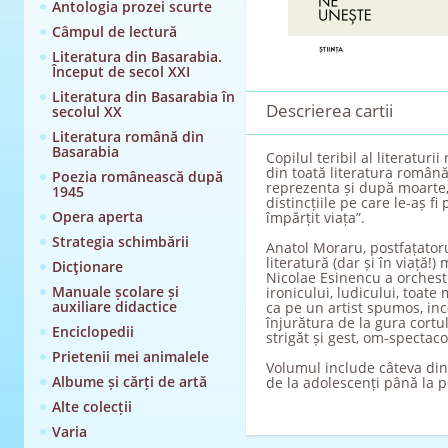
Antologia prozei scurte
Câmpul de lectură
Literatura din Basarabia.
Început de secol XXI
Literatura din Basarabia în
Descrierea cartii
secolul XX
Literatura română din
Basarabia
Copilul teribil al literatur
din toată literatura română,
Poezia românească după
reprezenta și după moarte,
1945
distincțiile pe care le-aș f
Opera aperta
împărțit viața”.
Strategia schimbării
Anatol Moraru, postfațatoru
literatură (dar și în viață!) 
Dicţionare
Nicolae Esinencu a orchestra
Manuale școlare și
ironicului, ludicului, toat
auxiliare didactice
ca pe un artist spumos, inc
înjurătura de la gura cortul
Enciclopedii
strigăt și gest, om-spectacol
Prietenii mei animalele
Volumul include câteva din p
Albume și cărți de artă
de la adolescenți până la p
Alte colecții
Varia