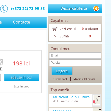
Descarcă oferta
(+373 22) 73-99-83
Coșul meu
ă
Contacte
Vezi cosul
0
produs(e)
$
Suma
0
Contul meu
198 lei
adauga in cos
Creare cont
Mi-am uitat parola
Este in stoc
Top vânzări
Muzicanții din Flutura
de Dumitru Crudu