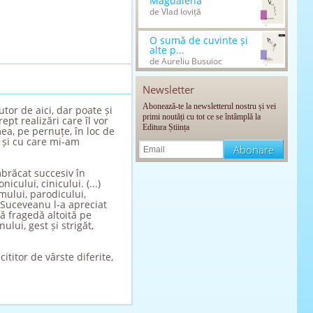
Magdalena
de Vlad Ioviță
O sumă de cuvinte și
alte p...
de Aureliu Busuioc
Newsletter
Abonează-te la newsletterul nostru și vei
tor de aici, dar poate și
primi noutăți cu tot ce se întâmplă la
ept realizări care îl vor
Editura Știința
a, pe pernuțe, în loc de
s și cu care mi-am
mbrăcat succesiv în
icului, cinicului. (...)
smului, parodicului,
e Suceveanu l-a apreciat
ă fragedă altoită pe
ului, gest și strigăt,
ititor de vârste diferite,