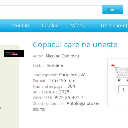
Noutăţi
Catalog
Vânzări
Transparenț
Copacul care ne unește
Nicolae Esinencu
Autor:
Română
Limba:
Carte broșată
Tipul copertei:
135x195 mm
Format:
304
Numarul de pagini:
2025
Anul apariţiei :
978-9975-85-491-7
ISBN:
Antologia prozei
Colecţii şi domenii:
scurte