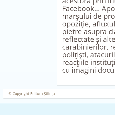
acestora prin in
Facebook… Apoi,
marşului de prote
opoziţie, afluxu
pietre asupra cl
reflectate şi al
carabinierilor, r
poliţişti, atacu
reacţiile institu
cu imagini docum
© Copyright Editura Știința