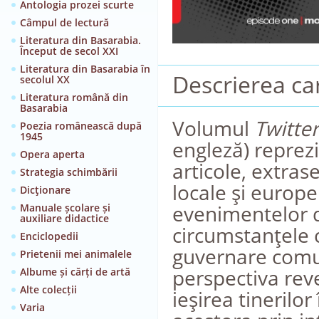
Antologia prozei scurte
Câmpul de lectură
Literatura din Basarabia.
Început de secol XXI
Literatura din Basarabia în
Descrierea car
secolul XX
Literatura română din
Basarabia
Volumul
Twitte
Poezia românească după
1945
engleză) reprezi
Opera aperta
articole, extras
Strategia schimbării
locale şi europe
Dicţionare
evenimentelor d
Manuale școlare și
auxiliare didactice
circumstanţele 
Enciclopedii
guvernare comuni
Prietenii mei animalele
perspectiva rev
Albume și cărți de artă
Alte colecții
ieşirea tinerilo
Varia