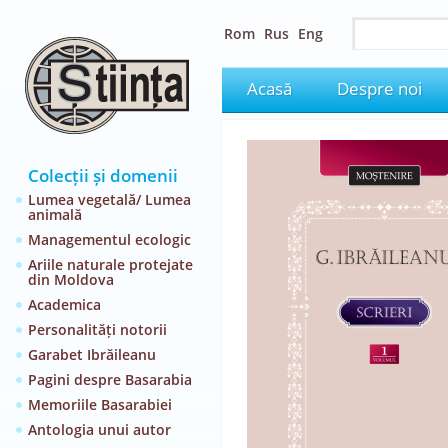
Rom
Rus
Eng
Acasă
Despre noi
Colecții și domenii
Lumea vegetală/ Lumea
animală
Managementul ecologic
Ariile naturale protejate
din Moldova
Academica
Personalități notorii
Garabet Ibrăileanu
Pagini despre Basarabia
Memoriile Basarabiei
Antologia unui autor