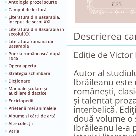
Antologia prozei scurte
Câmpul de lectură
Literatura din Basarabia.
Început de secol XXI
Literatura din Basarabia în
Descrierea car
secolul XX
Literatura română din
Basarabia
Ediție de Victo
Poezia românească după
1945
Opera aperta
Autor al studiulu
Strategia schimbării
Ibrăileanu este 
Dicţionare
românești, clasi
Manuale școlare și
auxiliare didactice
și talentat proz
Enciclopedii
interbelică. Ediţ
Prietenii mei animalele
două volume o s
Albume și cărți de artă
Alte colecții
Ibrăileanu le-a p
Varia