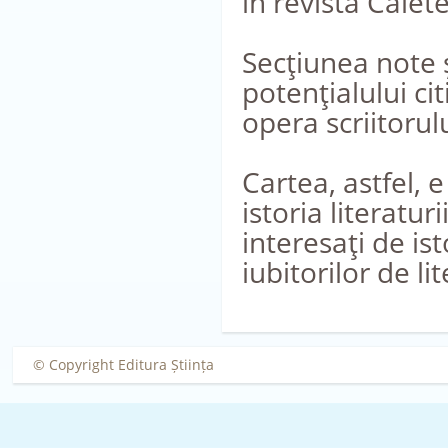
în revista Caiete
Secţiunea note ș
potenţialului cit
opera scriitorulu
Cartea, astfel, 
istoria literatur
interesaţi de is
iubitorilor de li
© Copyright Editura Știința