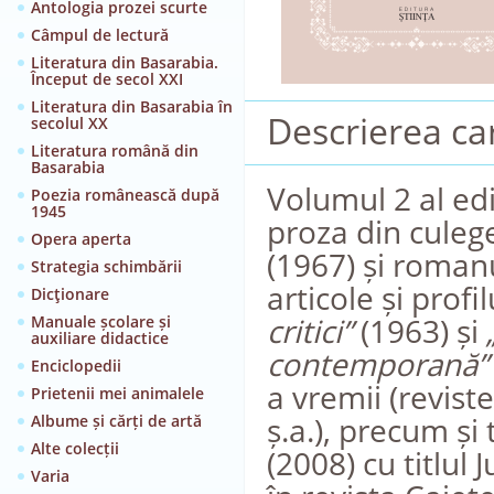
Antologia prozei scurte
Câmpul de lectură
Literatura din Basarabia.
Început de secol XXI
Literatura din Basarabia în
Descrierea car
secolul XX
Literatura română din
Basarabia
Volumul 2 al edi
Poezia românească după
1945
proza din cule
Opera aperta
(1967) și roman
Strategia schimbării
articole și profi
Dicţionare
critici”
(1963) și
Manuale școlare și
auxiliare didactice
contemporană”
Enciclopedii
a vremii (revis
Prietenii mei animalele
ș.a.), precum și
Albume și cărți de artă
Alte colecții
(2008) cu titlul 
Varia