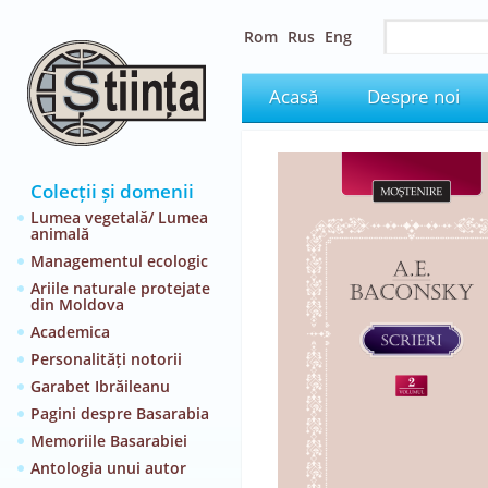
Rom
Rus
Eng
Acasă
Despre noi
Colecții și domenii
Lumea vegetală/ Lumea
animală
Managementul ecologic
Ariile naturale protejate
din Moldova
Academica
Personalități notorii
Garabet Ibrăileanu
Pagini despre Basarabia
Memoriile Basarabiei
Antologia unui autor