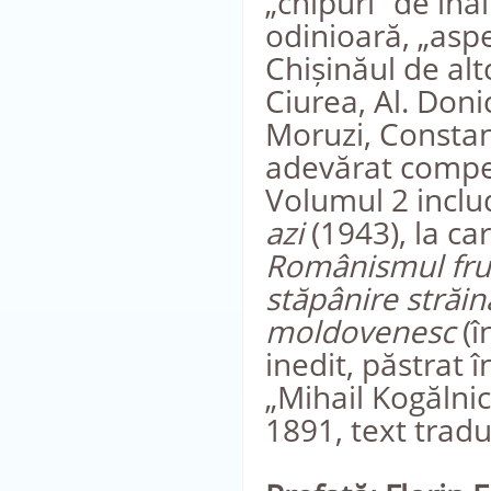
„chipuri” de înai
odinioară, „aspe
Chișinăul de alt
Ciurea, Al. Doni
Moruzi, Constant
adevărat compe
Volumul 2 inclu
azi
(1943), la ca
Românismul frun
stăpânire străi
moldovenesc
(î
inedit, păstrat 
„Mihail Kogălni
1891, text tradu