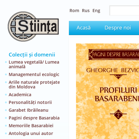
Rom
Rus
Eng
Acasă
Despre noi
Colecții și domenii
Lumea vegetală/ Lumea
animală
Managementul ecologic
Ariile naturale protejate
din Moldova
Academica
Personalități notorii
Garabet Ibrăileanu
Pagini despre Basarabia
Memoriile Basarabiei
Antologia unui autor