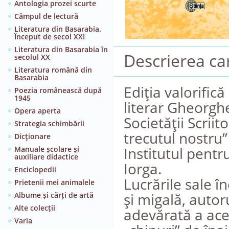
Antologia prozei scurte
Câmpul de lectură
Literatura din Basarabia.
Început de secol XXI
Literatura din Basarabia în
Descrierea car
secolul XX
Literatura română din
Basarabia
Ediţia valorifică
Poezia românească după
1945
literar Gheorgh
Opera aperta
Societăţii Scriit
Strategia schimbării
trecutul nostru”
Dicţionare
Institutul pentr
Manuale școlare și
auxiliare didactice
Iorga.
Enciclopedii
Lucrările sale 
Prietenii mei animalele
şi migală, autor
Albume și cărți de artă
Alte colecții
adevărată a ace
Varia