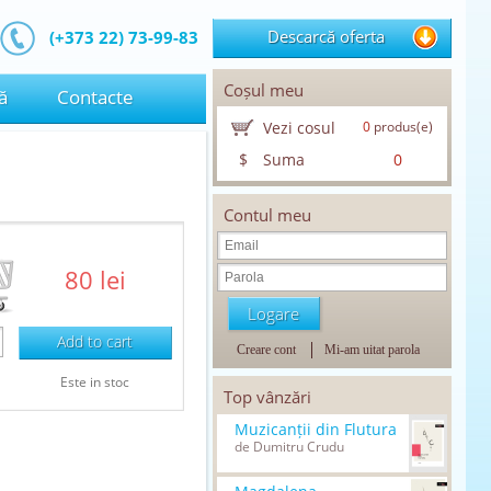
Descarcă oferta
(+373 22) 73-99-83
Coșul meu
ă
Contacte
Vezi cosul
0
produs(e)
$
Suma
0
Contul meu
80 lei
Add to cart
Creare cont
Mi-am uitat parola
Este in stoc
Top vânzări
Muzicanții din Flutura
de Dumitru Crudu