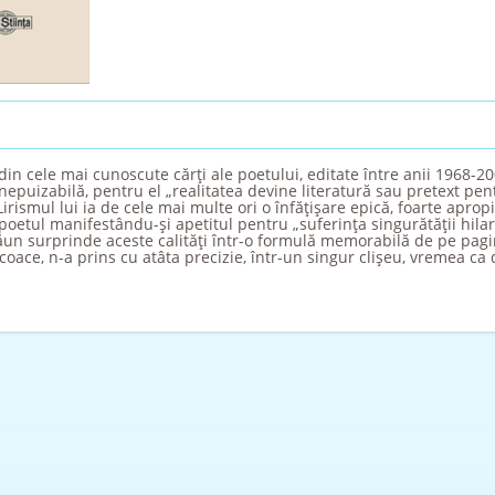
din cele mai cunoscute cărţi ale poetului, editate între anii 1968-2
inepuizabilă, pentru el „realitatea devine literatură sau pretext p
Lirismul lui ia de cele mai multe ori o înfăţişare epică, foarte aprop
 poetul manifestându-şi apetitul pentru „suferinţa singurătăţii hila
ăun surprinde aceste calităţi într-o formulă memorabilă de pe pagin
oace, n-a prins cu atâta precizie, într-un singur clişeu, vremea ca 