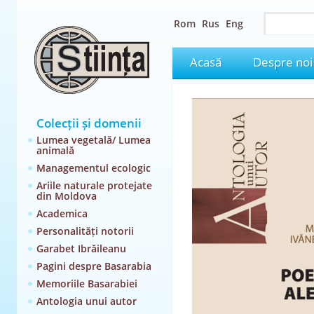
Rom
Rus
Eng
Acasă
Despre noi
Colecții și domenii
Lumea vegetală/ Lumea
animală
Managementul ecologic
Ariile naturale protejate
din Moldova
Academica
Personalități notorii
Garabet Ibrăileanu
Pagini despre Basarabia
Memoriile Basarabiei
Antologia unui autor