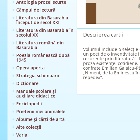
Antologia prozei scurte
Câmpul de lectură
Literatura din Basarabia.
Început de secol XXI
Literatura din Basarabia în
Descrierea cartii
secolul XX
Literatura română din
Basarabia
Volumul include o selecţie 
un poet de o inventivitate 
Poezia românească după
recurente prin literatură”. 
1945
proza existenţei cotidiene,
Opera aperta
confrate Emilian Galaicu-P
„Nimeni, de la Eminescu înc
Strategia schimbării
repede»”.
Dicţionare
Manuale școlare și
auxiliare didactice
Enciclopedii
Prietenii mei animalele
Albume și cărți de artă
Alte colecții
Varia