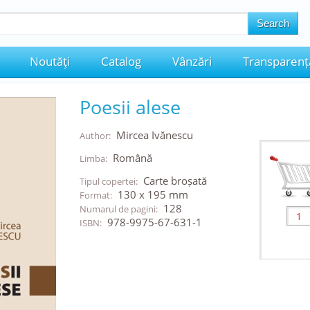
Noutăţi
Catalog
Vânzări
Transparenț
Poesii alese
Mircea Ivănescu
Author:
Română
Limba:
Carte broșată
Tipul copertei:
130 x 195 mm
Format:
128
Numarul de pagini:
978-9975-67-631-1
ISBN: