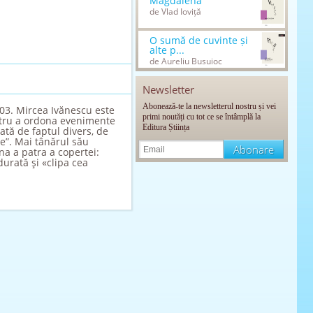
Magdalena
de Vlad Ioviță
O sumă de cuvinte și
alte p...
de Aureliu Busuioc
Newsletter
Abonează-te la newsletterul nostru și vei
003. Mircea Ivănescu este
primi noutăți cu tot ce se întâmplă la
entru a ordona evenimente
Editura Știința
iată de faptul divers, de
re”. Mai tânărul său
a a patra a copertei:
durată şi «clipa cea