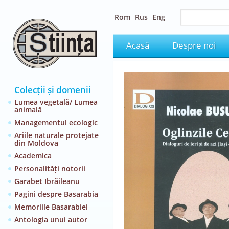
Rom
Rus
Eng
Acasă
Despre noi
Colecții și domenii
Lumea vegetală/ Lumea
animală
Managementul ecologic
Ariile naturale protejate
din Moldova
Academica
Personalități notorii
Garabet Ibrăileanu
Pagini despre Basarabia
Memoriile Basarabiei
Antologia unui autor