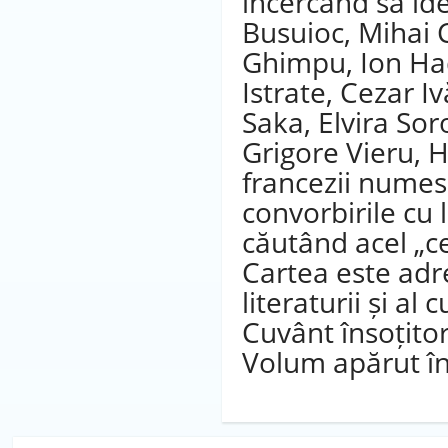
încercând să ide
Busuioc, Mihai 
Ghimpu, Ion Had
Istrate, Cezar 
Saka, Elvira Sor
Grigore Vieru, H
francezii numesc
convorbirile cu l
căutând acel „ce
Cartea este adre
literaturii și al c
Cuvânt însoțito
Volum apărut în