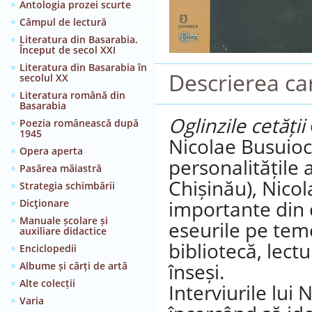
Antologia prozei scurte
Câmpul de lectură
Literatura din Basarabia.
Început de secol XXI
Literatura din Basarabia în
Descrierea car
secolul XX
Literatura română din
Basarabia
Oglinzile cetății
Poezia românească după
1945
Nicolae Busuioc:
Opera aperta
personalitățile
Pasărea măiastră
Chișinău), Nico
Strategia schimbării
importante din c
Dicţionare
Manuale școlare și
eseurile pe teme
auxiliare didactice
bibliotecă, lectu
Enciclopedii
înseși.
Albume și cărți de artă
Alte colecții
Interviurile lui
Varia