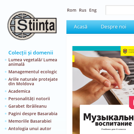
Rom
Rus
Eng
Acasă
Despre noi
Colecții și domenii
Lumea vegetală/ Lumea
animală
Managementul ecologic
Ariile naturale protejate
din Moldova
Academica
Personalități notorii
Garabet Ibrăileanu
Pagini despre Basarabia
Memoriile Basarabiei
Antologia unui autor