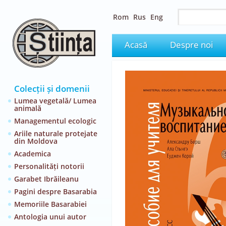
Rom
Rus
Eng
Acasă
Despre noi
Colecții și domenii
Lumea vegetală/ Lumea
animală
Managementul ecologic
Ariile naturale protejate
din Moldova
Academica
Personalități notorii
Garabet Ibrăileanu
Pagini despre Basarabia
Memoriile Basarabiei
Antologia unui autor