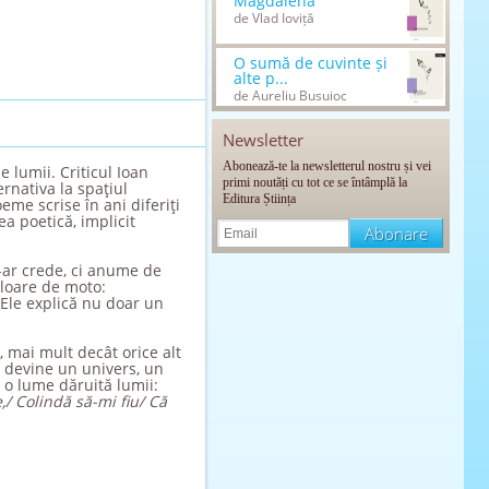
Magdalena
de Vlad Ioviță
O sumă de cuvinte și
alte p...
de Aureliu Busuioc
Newsletter
Abonează-te la newsletterul nostru și vei
e lumii. Criticul Ioan
primi noutăți cu tot ce se întâmplă la
ernativa la spaţiul
Editura Știința
me scrise în ani diferiţi
a poetică, implicit
-ar crede, ci anume de
aloare de moto:
 Ele explică nu doar un
, mai mult decât orice alt
ă, devine un univers, un
, o lume dăruită lumii:
,/ Colindă să-mi fiu/ Că