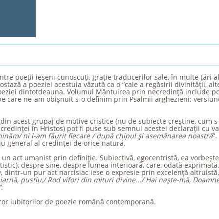
tre poeţii ieşeni cunoscuţi, graţie traducerilor sale, în multe ţări al
ază a poeziei acestuia văzută ca o “cale a regăsirii divinităţii, alt
 poeziei dintotdeauna. Volumul Mântuirea prin necredinţă include poe
 care ne-am obişnuit s-o definim prin Psalmii arghezieni: versiune
din acest grupaj de motive cristice (nu de subiecte creştine, cum s
 credinţei în Hristos) pot fi puse sub semnul acestei declaraţii cu v
inăm/ ni l-am făurit fiecare / după chipul şi asemănarea noastră
”.
piu general al credinţei de orice natură.
 un act umanist prin definiţie. Subiectivă, egocentristă, ea vorbeşte
artistic), despre sine, despre lumea interioară, care, odată exprimat
 dintr-un pur act narcisiac iese o expresie prin excelenţă altruistă
arnă, pustiu,/ Rod vifori din mituri divine.../ Hai naşte-mă, Doamne
”
.
ror iubitorilor de poezie română contemporană.