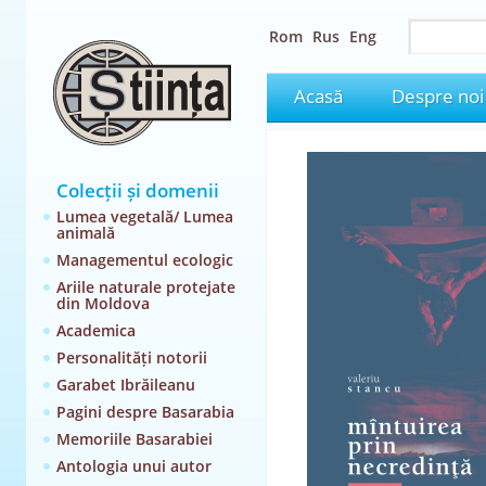
Rom
Rus
Eng
Acasă
Despre noi
Colecții și domenii
Lumea vegetală/ Lumea
animală
Managementul ecologic
Ariile naturale protejate
din Moldova
Academica
Personalități notorii
Garabet Ibrăileanu
Pagini despre Basarabia
Memoriile Basarabiei
Antologia unui autor