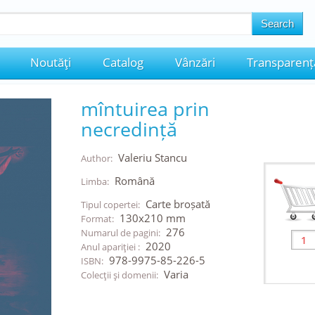
Noutăţi
Catalog
Vânzări
Transparenț
mîntuirea prin
necredință
Valeriu Stancu
Author:
Română
Limba:
Carte broșată
Tipul copertei:
130x210 mm
Format:
276
Numarul de pagini:
2020
Anul apariţiei :
978-9975-85-226-5
ISBN:
Varia
Colecţii şi domenii: