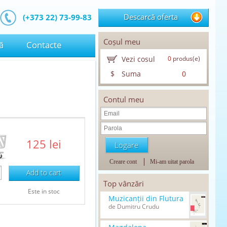
Descarcă oferta
(+373 22) 73-99-83
Coșul meu
ă
Contacte
Vezi cosul
0
produs(e)
$
Suma
0
Contul meu
125 lei
Creare cont
Mi-am uitat parola
Add to cart
Top vânzări
Este in stoc
Muzicanții din Flutura
de Dumitru Crudu