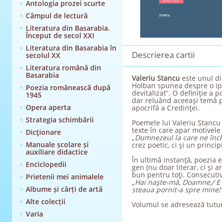
Antologia prozei scurte
Câmpul de lectură
Literatura din Basarabia.
Început de secol XXI
Literatura din Basarabia în
Descrierea cartii
secolul XX
Literatura română din
Basarabia
Valeriu Stancu
este unul din
Holban spunea despre o ipost
Poezia românească după
devitalizat”. O definiţie a
1945
dar reluând aceeaşi temă pe
Opera aperta
apocrifă a Credinţei.
Strategia schimbării
Poemele lui Valeriu Stancu 
texte în care apar motivele
Dicţionare
„
Dumnezeul la care ne înch
Manuale școlare și
crez poetic, ci şi un princi
auxiliare didactice
În ultimă instanţă, poezia e
Enciclopedii
gen (nu doar literar, ci şi 
bun pentru toţi. Consecutiv,
Prietenii mei animalele
„Hai naşte-mă, Doamne,/ E i
Albume și cărți de artă
steaua pornit-a spre mine!
Alte colecții
Volumul se adresează tutu
Varia