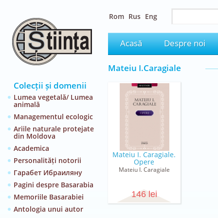
Rom
Rus
Eng
Acasă
Despre noi
Mateiu I.Caragiale
Colecții și domenii
Lumea vegetală/ Lumea
animală
Managementul ecologic
Ariile naturale protejate
din Moldova
Academica
Mateiu I. Caragiale.
Personalități notorii
Opere
Mateiu I. Caragiale
Гарабет Ибраиляну
Pagini despre Basarabia
146 lei
Memoriile Basarabiei
Antologia unui autor