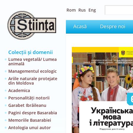
Rom
Rus
Eng
Acasă
Despre noi
Colecții și domenii
Lumea vegetală/ Lumea
animală
Managementul ecologic
Ariile naturale protejate
din Moldova
Academica
Personalități notorii
Garabet Ibrăileanu
Pagini despre Basarabia
Memoriile Basarabiei
Antologia unui autor