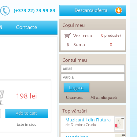
Descarcă oferta
(+373 22) 73-99-83
Coșul meu
ă
Contacte
Vezi cosul
0
produs(e)
$
Suma
0
Contul meu
198 lei
Creare cont
Mi-am uitat parola
Top vânzări
Add to cart
Muzicanții din Flutura
Este in stoc
de Dumitru Crudu