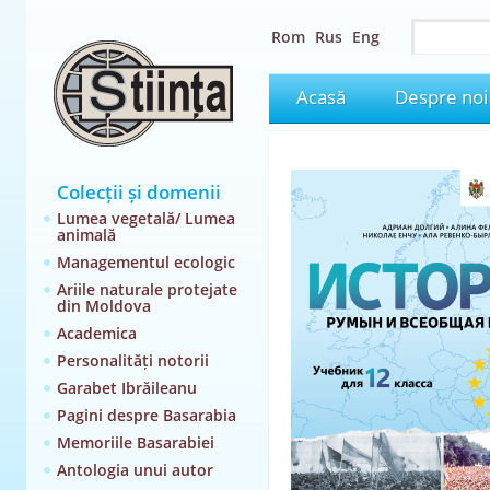
Rom
Rus
Eng
Acasă
Despre noi
Colecții și domenii
Lumea vegetală/ Lumea
animală
Managementul ecologic
Ariile naturale protejate
din Moldova
Academica
Personalități notorii
Garabet Ibrăileanu
Pagini despre Basarabia
Memoriile Basarabiei
Antologia unui autor