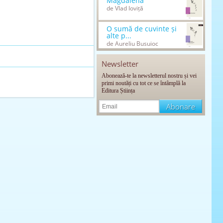
Magdalena
de Vlad Ioviță
O sumă de cuvinte și
alte p...
de Aureliu Busuioc
Newsletter
Abonează-te la newsletterul nostru și vei
primi noutăți cu tot ce se întâmplă la
Editura Știința