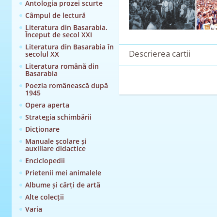
Antologia prozei scurte
Câmpul de lectură
Literatura din Basarabia.
Început de secol XXI
Literatura din Basarabia în
Descrierea cartii
secolul XX
Literatura română din
Basarabia
Poezia românească după
1945
Opera aperta
Strategia schimbării
Dicţionare
Manuale școlare și
auxiliare didactice
Enciclopedii
Prietenii mei animalele
Albume și cărți de artă
Alte colecții
Varia