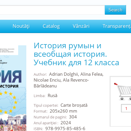
Noutăţi
Catalog
Vânzări
Transparenț
История румын и
всеобщая история.
Учебник для 12 класса
Adrian Dolghii, Alina Felea,
Author:
Nicolae Enciu, Ala Revenco-
Bârlădeanu
Rusă
Limba:
Carte broșată
Tipul copertei:
205x260 mm
Format:
304
Numarul de pagini:
2024
Anul apariţiei :
978-9975-85-485-6
ISBN: