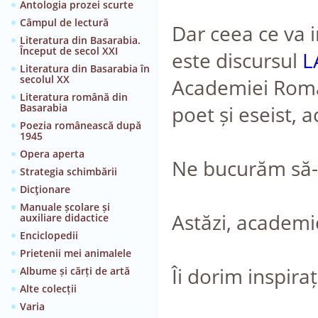
Antologia prozei scurte
Câmpul de lectură
Dar ceea ce va in
Literatura din Basarabia.
Început de secol XXI
este discursul
L
Literatura din Basarabia în
secolul XX
Academiei Române
Literatura română din
Basarabia
poet și eseist,
Poezia românească după
1945
Opera aperta
Ne bucurăm să-l 
Strategia schimbării
Dicţionare
Manuale școlare și
Astăzi, academi
auxiliare didactice
Enciclopedii
Prietenii mei animalele
Îi dorim inspiraț
Albume și cărți de artă
Alte colecții
Varia