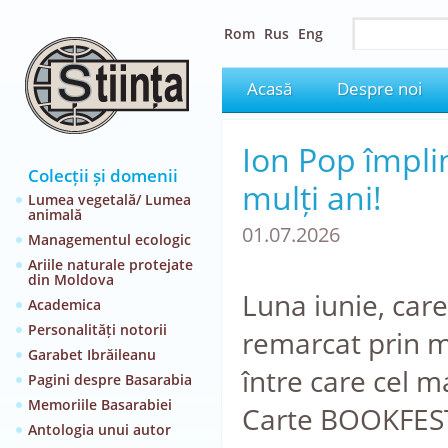
Rom
Rus
Eng
Acasă
Despre noi
Ion Pop împli
Colecții și domenii
mulți ani!
Lumea vegetală/ Lumea
animală
01.07.2026
Managementul ecologic
Ariile naturale protejate
din Moldova
Luna iunie, care
Academica
Personalități notorii
remarcat prin m
Garabet Ibrăileanu
între care cel ma
Pagini despre Basarabia
Memoriile Basarabiei
Carte BOOKFES
Antologia unui autor