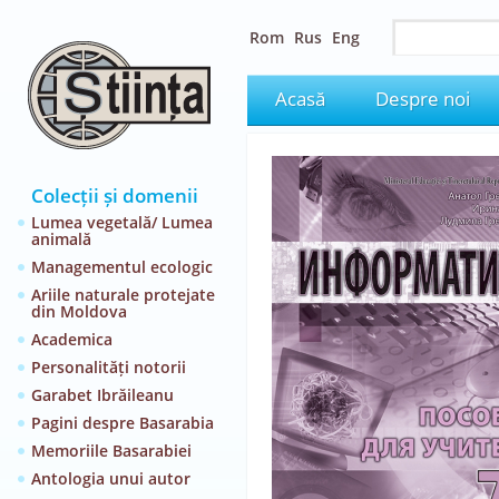
Rom
Rus
Eng
Acasă
Despre noi
Colecții și domenii
Lumea vegetală/ Lumea
animală
Managementul ecologic
Ariile naturale protejate
din Moldova
Academica
Personalități notorii
Garabet Ibrăileanu
Pagini despre Basarabia
Memoriile Basarabiei
Antologia unui autor