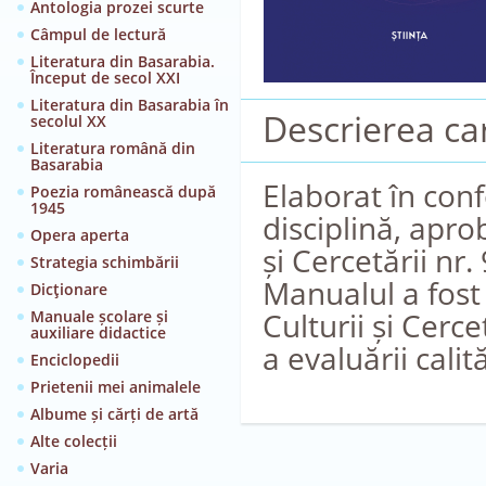
Antologia prozei scurte
Câmpul de lectură
Literatura din Basarabia.
Început de secol XXI
Literatura din Basarabia în
Descrierea car
secolul XX
Literatura română din
Basarabia
Elaborat în con
Poezia românească după
1945
disciplină, apro
Opera aperta
și Cercetării nr.
Strategia schimbării
Manualul a fost 
Dicţionare
Culturii și Cerc
Manuale școlare și
auxiliare didactice
a evaluării calit
Enciclopedii
Prietenii mei animalele
Albume și cărți de artă
Alte colecții
Varia