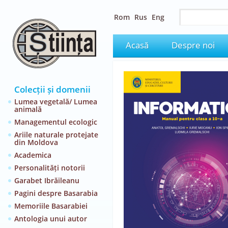
Rom
Rus
Eng
Acasă
Despre noi
Colecții și domenii
Lumea vegetală/ Lumea
animală
Managementul ecologic
Ariile naturale protejate
din Moldova
Academica
Personalități notorii
Garabet Ibrăileanu
Pagini despre Basarabia
Memoriile Basarabiei
Antologia unui autor