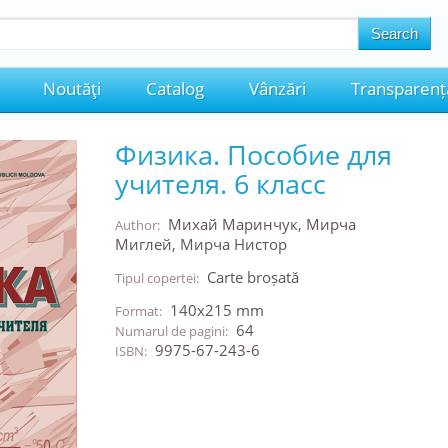
Noutăţi
Catalog
Vânzări
Transparenț
Физика. Пособие для
учителя. 6 класс
Михай Маринчук, Мирча
Author:
Миглей, Мирча Нистор
Carte broșată
Tipul copertei:
140x215 mm
Format:
64
Numarul de pagini:
9975-67-243-6
ISBN: