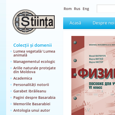
Rom
Rus
Eng
Acasă
Despre noi
Colecții și domenii
Lumea vegetală/ Lumea
animală
Managementul ecologic
Ariile naturale protejate
din Moldova
Academica
Personalități notorii
Garabet Ibrăileanu
Pagini despre Basarabia
Memoriile Basarabiei
Antologia unui autor