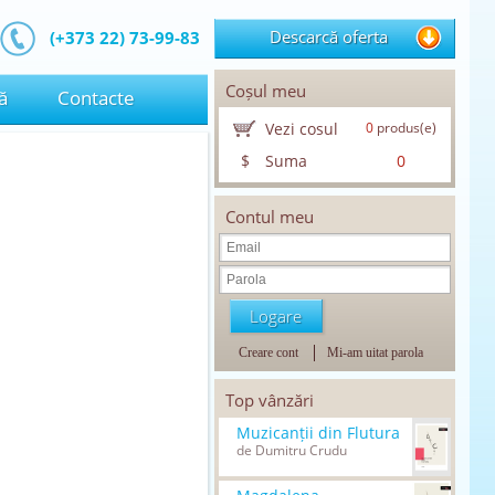
Descarcă oferta
(+373 22) 73-99-83
Coșul meu
ă
Contacte
Vezi cosul
0
produs(e)
$
Suma
0
Contul meu
Creare cont
Mi-am uitat parola
Top vânzări
Muzicanții din Flutura
de Dumitru Crudu