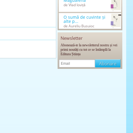
Magdalena
de Vlad Ioviță
O sumă de cuvinte și
alte p...
de Aureliu Busuioc
Newsletter
Abonează-te la newsletterul nostru și vei
primi noutăți cu tot ce se întâmplă la
Editura Știința