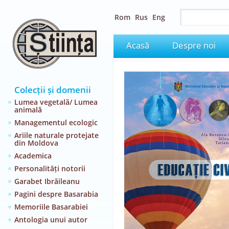
Rom
Rus
Eng
Acasă
Despre noi
Colecții și domenii
Lumea vegetală/ Lumea
animală
Managementul ecologic
Ariile naturale protejate
din Moldova
Academica
Personalități notorii
Garabet Ibrăileanu
Pagini despre Basarabia
Memoriile Basarabiei
Antologia unui autor