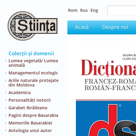
Rom
Rus
Eng
Acasă
Despre noi
Colecții și domenii
Lumea vegetală/ Lumea
animală
Managementul ecologic
Ariile naturale protejate
din Moldova
Academica
Personalități notorii
Garabet Ibrăileanu
Pagini despre Basarabia
Memoriile Basarabiei
Antologia unui autor