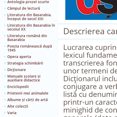
Antologia prozei scurte
Câmpul de lectură
Literatura din Basarabia.
Început de secol XXI
Literatura din Basarabia în
Descrierea car
secolul XX
Literatura română din
Basarabia
Lucrarea cuprin
Poezia românească după
1945
lexicul fundamen
Opera aperta
transcrierea fon
Strategia schimbării
unor termeni de 
Dicţionare
Dicţionarul incl
Manuale școlare și
auxiliare didactice
conjugare a verb
Enciclopedii
listă cu denumir
Prietenii mei animalele
printr-un carac
Albume și cărți de artă
Alte colecții
minighid de con
Varia