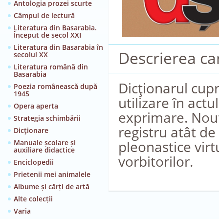
Antologia prozei scurte
Câmpul de lectură
Literatura din Basarabia.
Început de secol XXI
Literatura din Basarabia în
Descrierea car
secolul XX
Literatura română din
Basarabia
Dicţionarul cup
Poezia românească după
1945
utilizare în actu
Opera aperta
exprimare. Nout
Strategia schimbării
registru atât de 
Dicţionare
pleonastice virt
Manuale școlare și
auxiliare didactice
vorbitorilor.
Enciclopedii
Prietenii mei animalele
Albume și cărți de artă
Alte colecții
Varia