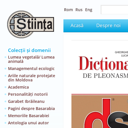
Rom
Rus
Eng
Acasă
Despre noi
Colecții și domenii
Lumea vegetală/ Lumea
animală
Managementul ecologic
Ariile naturale protejate
din Moldova
Academica
Personalități notorii
Garabet Ibrăileanu
Pagini despre Basarabia
Memoriile Basarabiei
Antologia unui autor