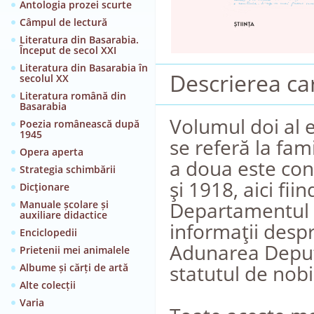
Antologia prozei scurte
Câmpul de lectură
Literatura din Basarabia.
Început de secol XXI
Literatura din Basarabia în
Descrierea car
secolul XX
Literatura română din
Basarabia
Volumul doi al ed
Poezia românească după
1945
se referă la fam
Opera aperta
a doua este con
Strategia schimbării
şi 1918, aici fii
Dicţionare
Departamentul H
Manuale școlare și
auxiliare didactice
informaţii despr
Enciclopedii
Adunarea Deputaţ
Prietenii mei animalele
statutul de nobi
Albume și cărți de artă
Alte colecții
Varia