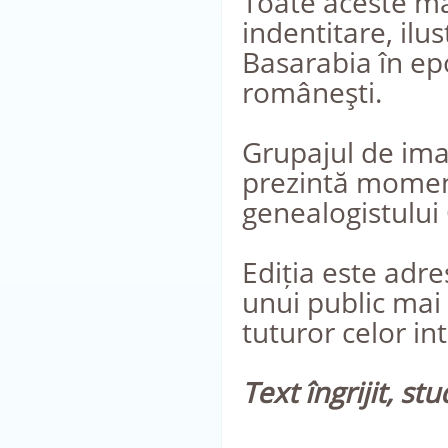
Toate aceste ma
indentitare, ilu
Basarabia în epo
româneşti.
Grupajul de imag
prezintă momente
genealogistului
Ediția este adre
unui public mai l
tuturor celor in
Text îngrijit, s