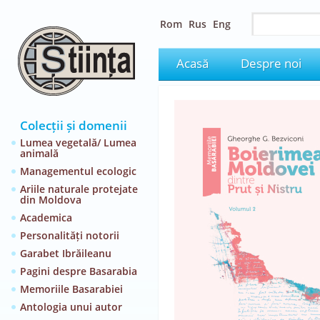
Rom
Rus
Eng
Acasă
Despre noi
Colecții și domenii
Lumea vegetală/ Lumea
animală
Managementul ecologic
Ariile naturale protejate
din Moldova
Academica
Personalități notorii
Garabet Ibrăileanu
Pagini despre Basarabia
Memoriile Basarabiei
Antologia unui autor