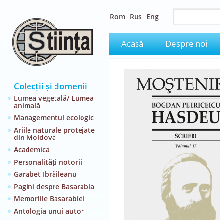
Rom
Rus
Eng
Acasă
Despre noi
Colecții și domenii
Lumea vegetală/ Lumea
animală
Managementul ecologic
Ariile naturale protejate
din Moldova
Academica
Personalități notorii
Garabet Ibrăileanu
Pagini despre Basarabia
Memoriile Basarabiei
Antologia unui autor