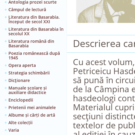
Antologia prozei scurte
Câmpul de lectură
Literatura din Basarabia.
Început de secol XXI
Literatura din Basarabia în
secolul XX
Descrierea car
Literatura română din
Basarabia
Poezia românească după
1945
Cu acest volum, 
Opera aperta
Petriceicu Hasd
Strategia schimbării
să pună în circui
Dicţionare
de la Câmpina ef
Manuale școlare și
auxiliare didactice
hasdeologi con
Enciclopedii
Materialul cupri
Prietenii mei animalele
secţiuni distinc
Albume și cărți de artă
textelor de publ
Alte colecții
Varia
al ediţiei în cau