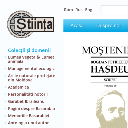
Rom
Rus
Eng
Acasă
Despre noi
Colecții și domenii
Lumea vegetală/ Lumea
animală
Managementul ecologic
Ariile naturale protejate
din Moldova
Academica
Personalități notorii
Garabet Ibrăileanu
Pagini despre Basarabia
Memoriile Basarabiei
Antologia unui autor