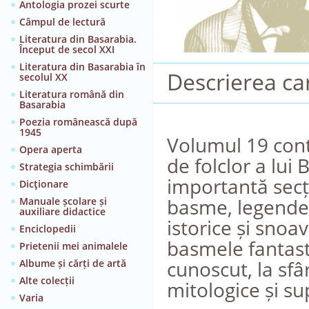
Antologia prozei scurte
Câmpul de lectură
Literatura din Basarabia.
Început de secol XXI
Literatura din Basarabia în
Descrierea car
secolul XX
Literatura română din
Basarabia
Poezia românească după
1945
Volumul 19 conti
Opera aperta
de folclor a lu
Strategia schimbării
importantă secț
Dicţionare
basme, legende, 
Manuale școlare și
auxiliare didactice
istorice și snoa
Enciclopedii
basmele fantasti
Prietenii mei animalele
cunoscut, la sfâr
Albume și cărți de artă
Alte colecții
mitologice și su
Varia