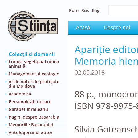
Rom
Rus
Eng
Acasă
Despre noi
Apariție edito
Colecții și domenii
Memoria hien
Lumea vegetală/ Lumea
animală
02.05.2018
Managementul ecologic
Ariile naturale protejate
din Moldova
88 p., monocro
Academica
Personalități notorii
ISBN 978-9975-
Garabet Ibrăileanu
Pagini despre Basarabia
Memoriile Basarabiei
Silvia Goteansch
Antologia unui autor