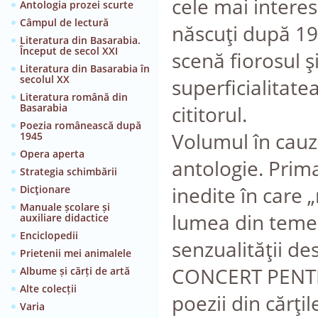
cele mai intere
Antologia prozei scurte
Câmpul de lectură
născuţi după 198
Literatura din Basarabia.
Început de secol XXI
scenă fiorosul şi
Literatura din Basarabia în
secolul XX
superficialitate
Literatura română din
Basarabia
cititorul.
Poezia românească după
Volumul în cauză
1945
Opera aperta
antologie. Prima
Strategia schimbării
inedite în care
Dicţionare
Manuale școlare și
lumea din temeli
auxiliare didactice
Enciclopedii
senzualităţii de
Prietenii mei animalele
CONCERT PENTRU
Albume și cărți de artă
Alte colecții
poezii din cărţi
Varia