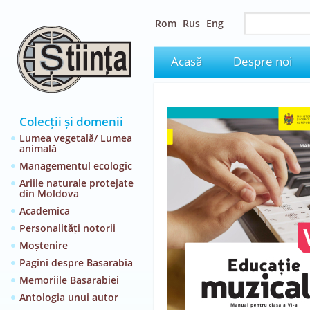
Rom
Rus
Eng
Acasă
Despre noi
Colecții și domenii
Lumea vegetală/ Lumea
animală
Managementul ecologic
Ariile naturale protejate
din Moldova
Academica
Personalități notorii
Moștenire
Pagini despre Basarabia
Memoriile Basarabiei
Antologia unui autor