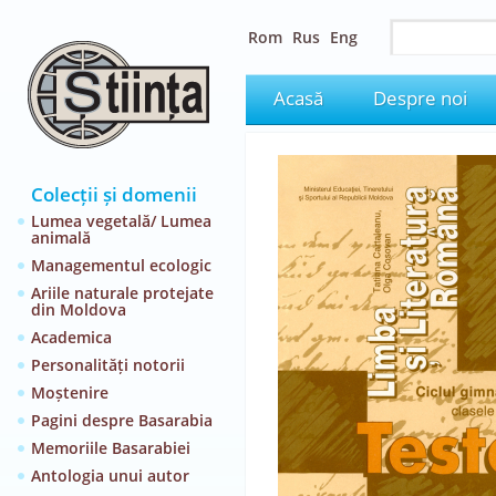
Rom
Rus
Eng
Acasă
Despre noi
Colecții și domenii
Lumea vegetală/ Lumea
animală
Managementul ecologic
Ariile naturale protejate
din Moldova
Academica
Personalități notorii
Moștenire
Pagini despre Basarabia
Memoriile Basarabiei
Antologia unui autor