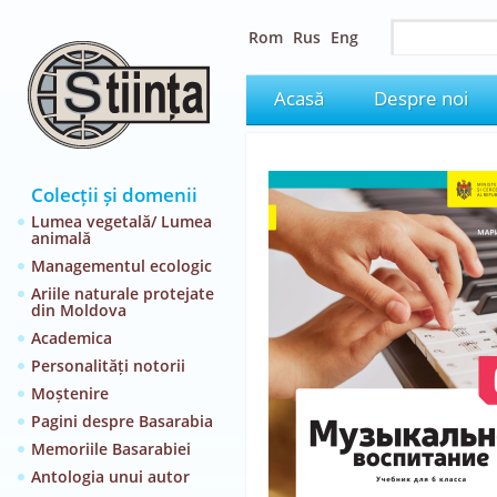
Rom
Rus
Eng
Acasă
Despre noi
Colecții și domenii
Lumea vegetală/ Lumea
animală
Managementul ecologic
Ariile naturale protejate
din Moldova
Academica
Personalități notorii
Moștenire
Pagini despre Basarabia
Memoriile Basarabiei
Antologia unui autor