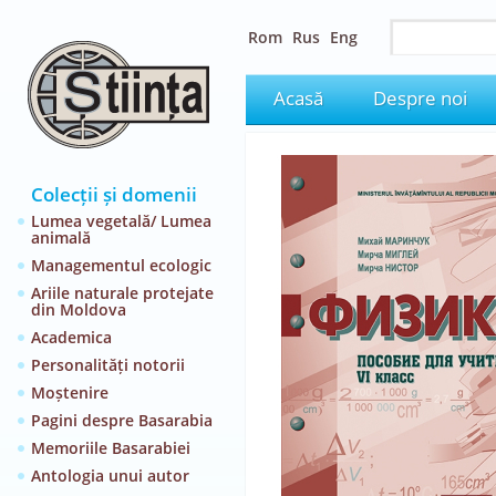
Rom
Rus
Eng
Acasă
Despre noi
Colecții și domenii
Lumea vegetală/ Lumea
animală
Managementul ecologic
Ariile naturale protejate
din Moldova
Academica
Personalități notorii
Moștenire
Pagini despre Basarabia
Memoriile Basarabiei
Antologia unui autor