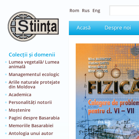
Rom
Rus
Eng
Acasă
Despre noi
Colecții și domenii
Lumea vegetală/ Lumea
animală
Managementul ecologic
Ariile naturale protejate
din Moldova
Academica
Personalități notorii
Moștenire
Pagini despre Basarabia
Memoriile Basarabiei
Antologia unui autor