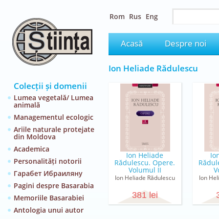
Rom
Rus
Eng
Acasă
Despre noi
Ion Heliade Rădulescu
Colecții și domenii
Lumea vegetală/ Lumea
animală
Managementul ecologic
Ariile naturale protejate
din Moldova
Academica
Ion Heliade
Io
Personalități notorii
Rădulescu. Opere.
Rădul
Volumul II
V
Гарабет Ибраиляну
Ion Heliade Rădulescu
Ion Hel
Pagini despre Basarabia
381 lei
Memoriile Basarabiei
Antologia unui autor