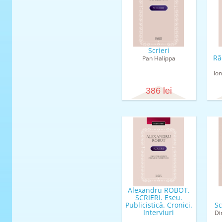
Scrieri
Ră
Pan Halippa
Io
386 lei
Alexandru ROBOT.
SCRIERI. Eseu.
Publicistică. Cronici.
Sc
Interviuri
Di