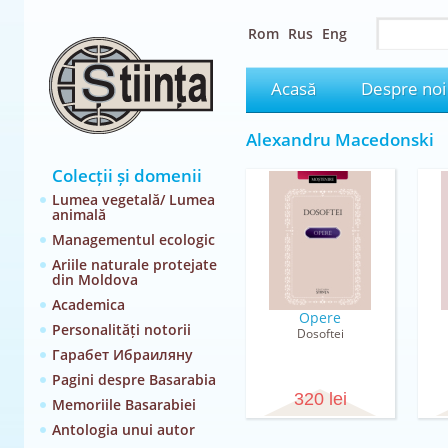
Rom
Rus
Eng
Acasă
Despre noi
Alexandru Macedonski
Colecții și domenii
Lumea vegetală/ Lumea
animală
Managementul ecologic
Ariile naturale protejate
din Moldova
Academica
Opere
Personalități notorii
Dosoftei
Гарабет Ибраиляну
Pagini despre Basarabia
320 lei
Memoriile Basarabiei
Antologia unui autor