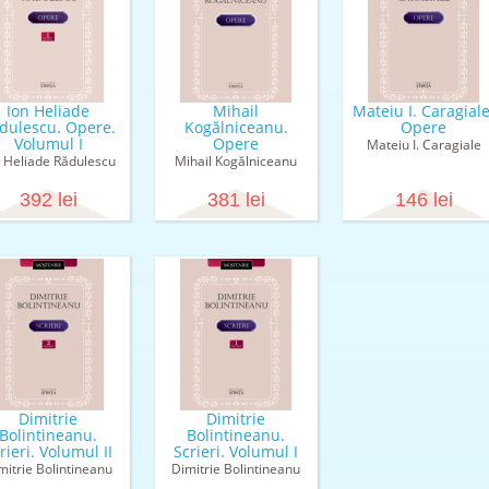
Ion Heliade
Mihail
Mateiu I. Caragiale
dulescu. Opere.
Kogălniceanu.
Opere
Volumul I
Opere
Mateiu I. Caragiale
n Heliade Rădulescu
Mihail Kogălniceanu
392 lei
381 lei
146 lei
Dimitrie
Dimitrie
Bolintineanu.
Bolintineanu.
rieri. Volumul II
Scrieri. Volumul I
mitrie Bolintineanu
Dimitrie Bolintineanu