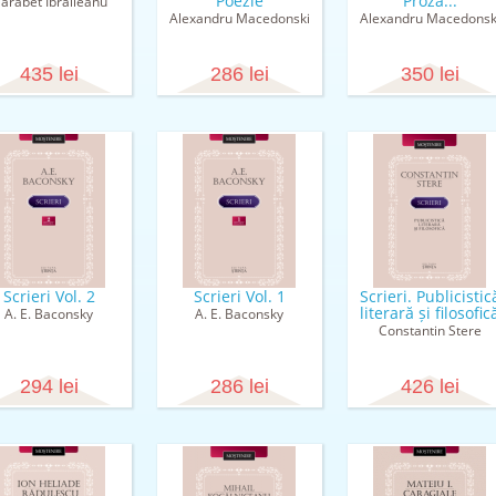
Poezie
Proză...
arabet Ibrăileanu
Alexandru Macedonski
Alexandru Macedonsk
435 lei
286 lei
350 lei
Scrieri Vol. 2
Scrieri Vol. 1
Scrieri. Publicistic
literară și filosofic
A. E. Baconsky
A. E. Baconsky
Constantin Stere
294 lei
286 lei
426 lei