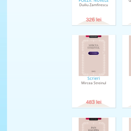
POEZII. NUVELE
G
Duiliu Zamfirescu
326 lei
Scrieri
Mircea Streinul
483 lei