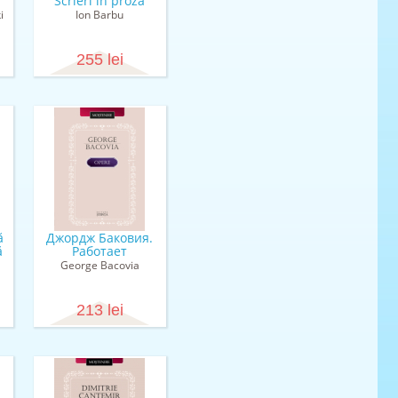
Scrieri în proză
i
Ion Barbu
255 lei
ă
Джордж Баковия.
ă
Работает
George Bacovia
213 lei