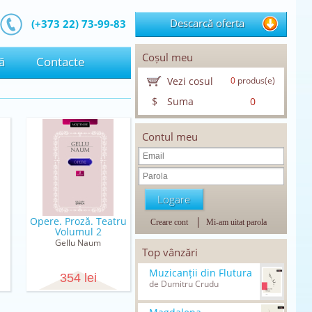
Descarcă oferta
(+373 22) 73-99-83
Coșul meu
ă
Contacte
Vezi cosul
0
produs(e)
$
Suma
0
Contul meu
Opere. Proză. Teatru
Creare cont
Mi-am uitat parola
Volumul 2
Gellu Naum
Top vânzări
Muzicanții din Flutura
354 lei
de Dumitru Crudu