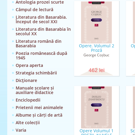
Antologia prozei scurte
Câmpul de lectură
Literatura din Basarabia.
Început de secol XXI
Literatura din Basarabia în
secolul XX
Literatura română din
Basarabia
Opere. Volumul 2
O
Proză
Poezia românească după
George Coșbuc
1945
Opera aperta
462 lei
Strategia schimbării
Dicţionare
Manuale școlare și
auxiliare didactice
Enciclopedii
Prietenii mei animalele
Albume și cărți de artă
Alte colecții
Varia
Opere Volumul 1
Sc