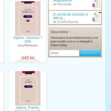
Magdalena
de Vlad Ioviță
O sumă de cuvinte și
alte p...
de Aureliu Busuioc
Newsletter
Opere. Volumul 1
Abonează-te la newsletterul nostru și vei
ION
primi noutăți cu tot ce se întâmplă la
Liviu Rebreanu
Editura Știința
340 lei
Opere. Poezie.