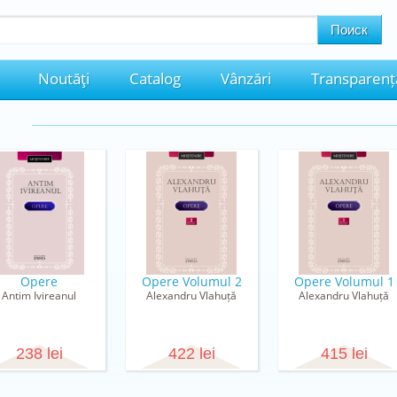
Noutăţi
Catalog
Vânzări
Transparenț
Opere
Opere Volumul 2
Opere Volumul 1
Antim Ivireanul
Alexandru Vlahuță
Alexandru Vlahuță
238 lei
422 lei
415 lei