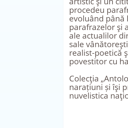
artistic şi un ci
procedeu parafras
evoluând până la
parafrazelor şi a
ale actualilor di
sale vânătoreşti
realist-poetică ş
povestitor cu ha
Colecţia „Antolo
narațiuni și îşi
nuvelistica naţi