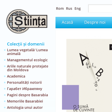
Rom
Rus
Eng
Acasă
Despre noi
Colecții și domenii
Lumea vegetală/ Lumea
animală
Managementul ecologic
Ariile naturale protejate
din Moldova
Academica
Personalități notorii
Гарабет Ибраиляну
Pagini despre Basarabia
Memoriile Basarabiei
Antologia unui autor