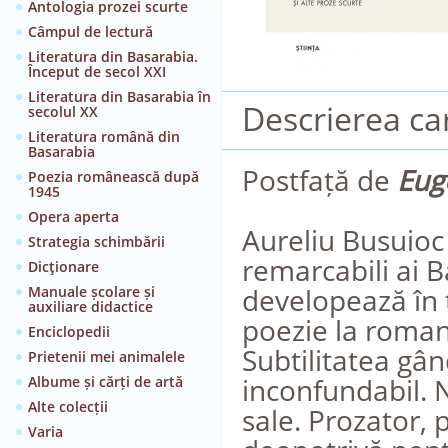
Antologia prozei scurte
Câmpul de lectură
Literatura din Basarabia.
Început de secol XXI
Literatura din Basarabia în
Descrierea car
secolul XX
Literatura română din
Basarabia
Postfață de
Eug
Poezia românească după
1945
Opera aperta
Aureliu Busuioc 
Strategia schimbării
remarcabili ai B
Dicţionare
developează în 
Manuale școlare și
auxiliare didactice
poezie la roman,
Enciclopedii
Subtilitatea gând
Prietenii mei animalele
inconfundabil. N
Albume și cărți de artă
Alte colecții
sale. Prozator,
Varia