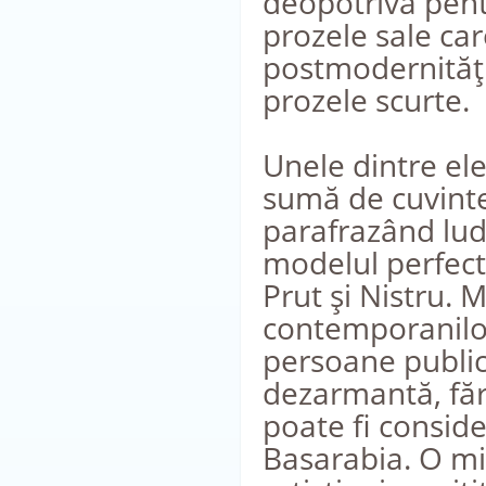
deopotrivă pent
prozele sale ca
postmodernităţii
prozele scurte.
Unele dintre ele
sumă de cuvinte
parafrazând lud
modelul perfect 
Prut şi Nistru. M
contemporanilor 
persoane public
dezarmantă, făr
poate fi consider
Basarabia. O min