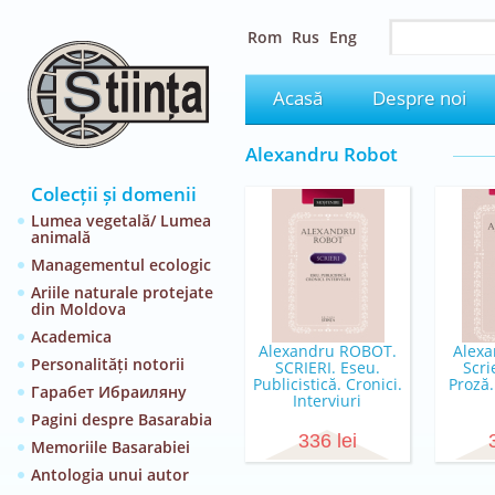
Rom
Rus
Eng
Acasă
Despre noi
Alexandru Robot
Colecții și domenii
Lumea vegetală/ Lumea
animală
Managementul ecologic
Ariile naturale protejate
din Moldova
Academica
Alexandru ROBOT.
Alexa
Personalități notorii
SCRIERI. Eseu.
Scri
Publicistică. Cronici.
Proză.
Гарабет Ибраиляну
Interviuri
Pagini despre Basarabia
336 lei
Memoriile Basarabiei
Antologia unui autor