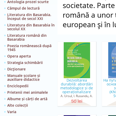
Antologia prozei scurte
societate. Parte
Câmpul de lectură
română a unor ti
Literatura din Basarabia.
Început de secol XXI
european şi în 
Literatura din Basarabia în
secolul XX
Literatura română din
Basarabia
Poezia românească după
1945
Opera aperta
Strategia schimbării
Dicţionare
Manuale școlare și
auxiliare didactice
Dezvoltarea
На пут
durabilă: abordări
осно
Enciclopedii
metodologice și de
operaționalizare
(K
Prietenii mei animalele
S
A. Ursul, I. Rusandu, A.
Albume și cărți de artă
Ге
Capcelea
50 lei
Alte colecții
Varia