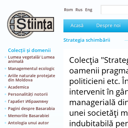
Rom
Rus
Eng
Acasă
Despre noi
Strategia schimbării
Colecții și domenii
Lumea vegetală/ Lumea
Colecţia "Strate
animală
oamenii pragmat
Managementul ecologic
Ariile naturale protejate
politicieni etc.
din Moldova
Academica
intervenit în gâ
Personalități notorii
managerială din 
Гарабет Ибраиляну
Pagini despre Basarabia
unei societăţi m
Memoriile Basarabiei
indubitabilă pen
Antologia unui autor