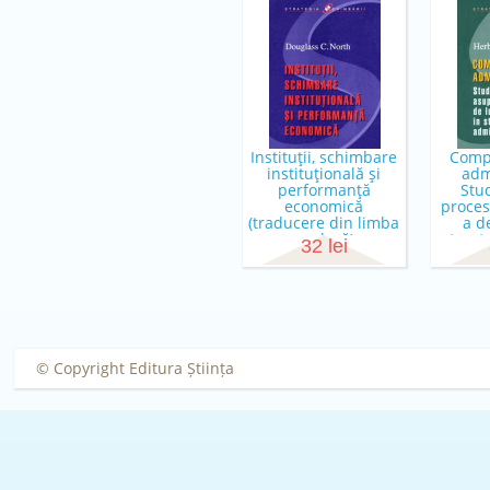
Instituţii, schimbare
Comp
instituţională şi
adm
performanţă
Stu
economică
proces
(traducere din limba
a de
engleză)
struct
32 lei
Douglass C. North
Herb
© Copyright Editura Știința