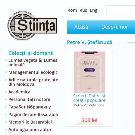
Rom
Rus
Eng
Acasă
Despre noi
Petre V. Ștefănucă
Colecții și domenii
Lumea vegetală/ Lumea
animală
Managementul ecologic
Ariile naturale protejate
din Moldova
Academica
Scrieri. Datini și
Personalități notorii
creații populare
Petre V. Ștefănucă
Гарабет Ибраиляну
Pagini despre Basarabia
308 lei
Memoriile Basarabiei
Antologia unui autor