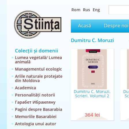
Rom
Rus
Eng
Acasă
Despre noi
Dumitru C. Moruzi
Colecții și domenii
Lumea vegetală/ Lumea
animală
Managementul ecologic
Ariile naturale protejate
din Moldova
Academica
Dumitru C. Moruzi.
Du
Personalități notorii
Scrieri. Volumul 2
Sc
Гарабет Ибраиляну
Pagini despre Basarabia
364 lei
Memoriile Basarabiei
Antologia unui autor