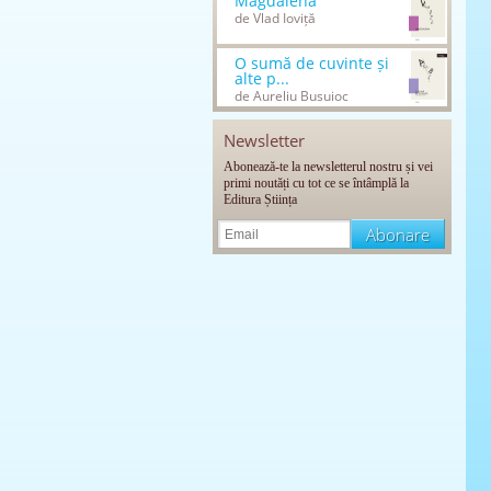
Magdalena
de Vlad Ioviță
O sumă de cuvinte și
alte p...
de Aureliu Busuioc
Newsletter
Abonează-te la newsletterul nostru și vei
primi noutăți cu tot ce se întâmplă la
Editura Știința