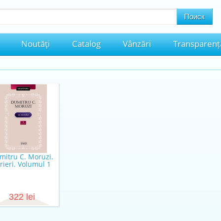
Noutăţi
Catalog
Vânzări
Transparenț
mitru C. Moruzi.
rieri. Volumul 1
322 lei