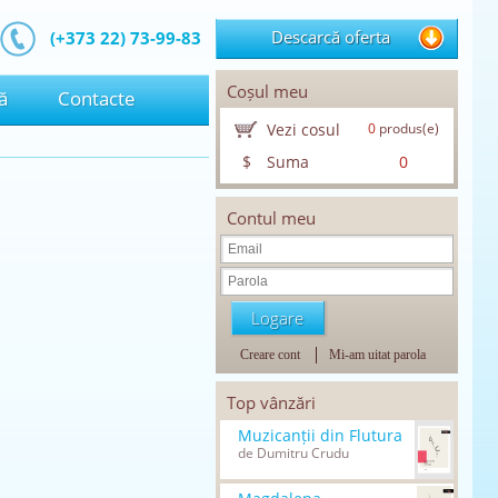
Descarcă oferta
(+373 22) 73-99-83
Coșul meu
ă
Contacte
Vezi cosul
0
produs(e)
$
Suma
0
Contul meu
Creare cont
Mi-am uitat parola
Top vânzări
Muzicanții din Flutura
de Dumitru Crudu