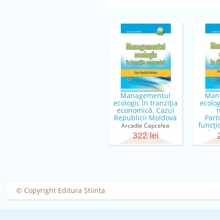
Managementul
Man
ecologic în tranziţia
ecolog
economică. Cazul
n
Republicii Moldova
Parti
funcţio
Arcadie Capcelea
de 
322 lei
Arca
© Copyright Editura Știința