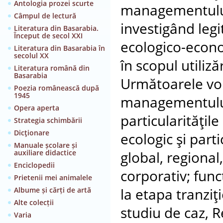
Antologia prozei scurte
managementului 
Câmpul de lectură
investigând legi
Literatura din Basarabia.
Început de secol XXI
ecologico-econom
Literatura din Basarabia în
secolul XX
în scopul utiliză
Literatura română din
Basarabia
Următoarele vo
Poezia românească după
1945
managementului 
Opera aperta
particularităţi
Strategia schimbării
Dicţionare
ecologic şi partic
Manuale școlare și
auxiliare didactice
global, regional
Enciclopedii
corporativ; fun
Prietenii mei animalele
Albume și cărți de artă
la etapa tranziţ
Alte colecții
studiu de caz, 
Varia