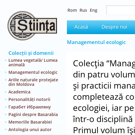
Rom
Rus
Eng
Acasă
Despre noi
Managementul ecologic
Colecții și domenii
Lumea vegetală/ Lumea
Colecţia “Manag
animală
din patru volum
Managementul ecologic
Ariile naturale protejate
şi practicii man
din Moldova
Academica
completează co
Personalități notorii
ecologiei, iar pe
Гарабет Ибраиляну
Pagini despre Basarabia
într-o disciplină
Memoriile Basarabiei
Primul volum îş
Antologia unui autor