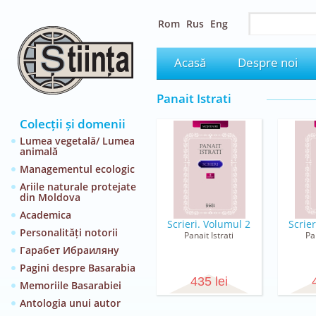
Rom
Rus
Eng
Acasă
Despre noi
Panait Istrati
Colecții și domenii
Lumea vegetală/ Lumea
animală
Managementul ecologic
Ariile naturale protejate
din Moldova
Academica
Scrieri. Volumul 2
Scrie
Personalități notorii
Panait Istrati
Pa
Гарабет Ибраиляну
Pagini despre Basarabia
435 lei
Memoriile Basarabiei
Antologia unui autor