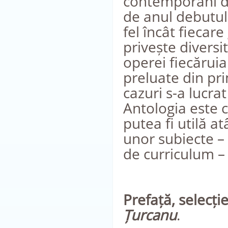
contemporani di
de anul debutulu
fel încât fiecar
privește diversi
operei fiecăruia
preluate din pri
cazuri s-a lucra
Antologia este c
putea fi utilă a
unor subiecte –
de curriculum – 
Prefață, selecți
Țurcanu
.