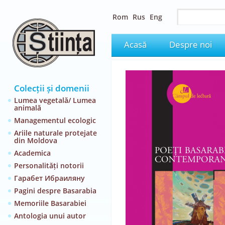
Rom
Rus
Eng
Acasă
Despre noi
Colecții și domenii
Lumea vegetală/ Lumea
animală
Managementul ecologic
Ariile naturale protejate
din Moldova
Academica
Personalități notorii
Гарабет Ибраиляну
Pagini despre Basarabia
Memoriile Basarabiei
Antologia unui autor