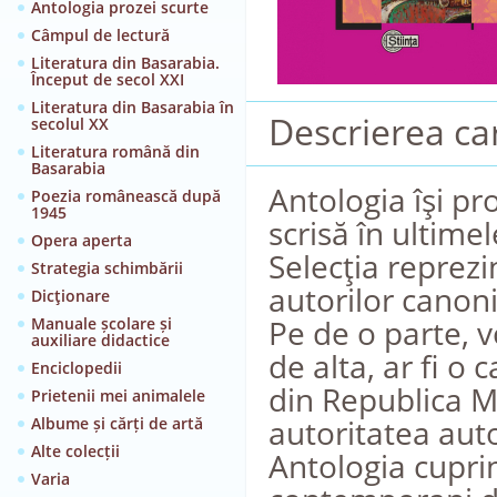
Antologia prozei scurte
Câmpul de lectură
Literatura din Basarabia.
Început de secol XXI
Literatura din Basarabia în
Descrierea car
secolul XX
Literatura română din
Basarabia
Antologia îşi pr
Poezia românească după
1945
scrisă în ultime
Opera aperta
Selecţia reprezi
Strategia schimbării
autorilor canonic
Dicţionare
Pe de o parte, v
Manuale școlare și
auxiliare didactice
de alta, ar fi o
Enciclopedii
din Republica M
Prietenii mei animalele
autoritatea auto
Albume și cărți de artă
Alte colecții
Antologia cuprin
Varia