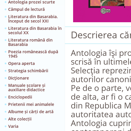
Antologia prozei scurte
Câmpul de lectură
Literatura din Basarabia.
Început de secol XXI
Literatura din Basarabia în
Descrierea căr
secolul XX
Literatura română din
Basarabia
Antologia îşi pr
Poezia românească după
1945
scrisă în ultime
Opera aperta
Selecţia reprezi
Strategia schimbării
autorilor canonic
Dicţionare
Pe de o parte, v
Manuale școlare și
auxiliare didactice
de alta, ar fi o
Enciclopedii
din Republica M
Prietenii mei animalele
autoritatea auto
Albume și cărți de artă
Alte colecții
Antologia cuprin
Varia