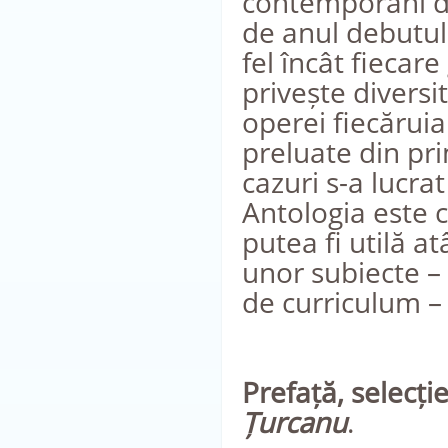
contemporani di
de anul debutulu
fel încât fiecar
privește diversi
operei fiecăruia
preluate din pri
cazuri s-a lucra
Antologia este c
putea fi utilă a
unor subiecte –
de curriculum – 
Prefață, selecți
Țurcanu
.