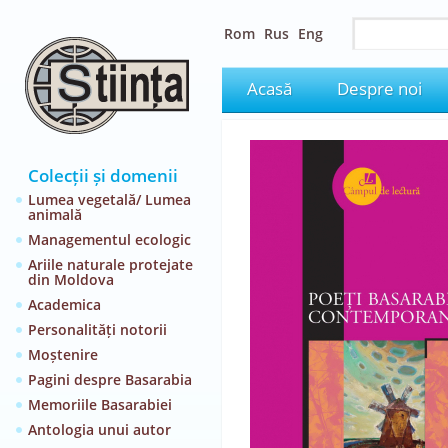
Rom
Rus
Eng
Acasă
Despre noi
Colecții și domenii
Lumea vegetală/ Lumea
animală
Managementul ecologic
Ariile naturale protejate
din Moldova
Academica
Personalități notorii
Moștenire
Pagini despre Basarabia
Memoriile Basarabiei
Antologia unui autor