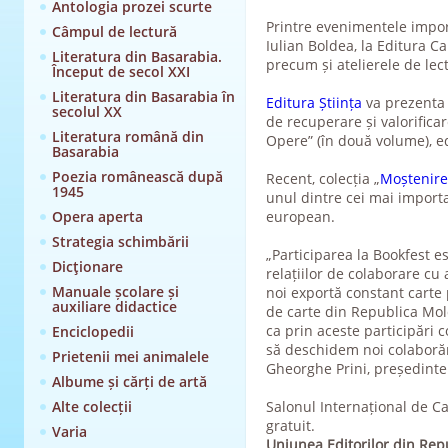
Antologia prozei scurte
Printre evenimentele impo
Câmpul de lectură
Iulian Boldea, la Editura C
Literatura din Basarabia.
precum și atelierele de lec
Început de secol XXI
Literatura din Basarabia în
Editura Știința
va prezenta n
secolul XX
de recuperare și valorifica
Literatura română din
Opere” (în două volume), edi
Basarabia
Poezia românească după
Recent, colecția „
Moștenire
1945
unul dintre cei mai importa
Opera aperta
european.
Strategia schimbării
„Participarea la Bookfest es
Dicţionare
relațiilor de colaborare cu 
Manuale școlare și
noi exportă constant carte p
auxiliare didactice
de carte din Republica Mol
ca prin aceste participări 
Enciclopedii
să deschidem noi colaborăr
Prietenii mei animalele
Gheorghe Prini, președintele
Albume și cărți de artă
Alte colecții
Salonul Internațional de Ca
gratuit.
Varia
Uniunea Editorilor din Re