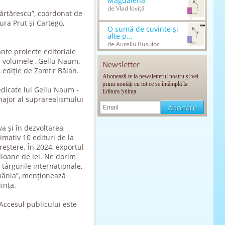
Magdalena
de Vlad Ioviță
ărtărescu”, coordonat de
ura Prut și Cartego,
O sumă de cuvinte și
alte p...
de Aureliu Busuioc
nte proiecte editoriale
ate volumele „Gellu Naum.
Newsletter
, ediție de Zamfir Bălan.
Abonează-te la newsletterul nostru și vei
primi noutăți cu tot ce se întâmplă la
dedicate lui Gellu Naum -
Editura Știința
 major al suprarealismului
va și în dezvoltarea
ximativ 10 edituri de la
creștere. În 2024, exportul
lioane de lei. Ne dorim
târgurile internaționale,
mânia”, menționează
ința.
Accesul publicului este