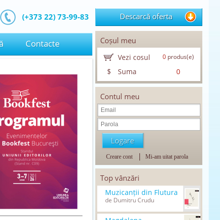
Descarcă oferta
(+373 22) 73-99-83
Coșul meu
ă
Contacte
Vezi cosul
0
produs(e)
$
Suma
0
Contul meu
Creare cont
Mi-am uitat parola
Top vânzări
Muzicanții din Flutura
de Dumitru Crudu