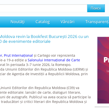
Noutăţi
Catalog
Vânzări
Transparenț
 Moldova revin la Bookfest București 2026 cu un
0 de evenimente editoriale
er
,
Prut Internațional
și Cartego vor reprezenta
e-a 19-a ediție a
Salonului Internațional de Carte
urat în perioada 3–7 iunie 2026, la Romexpo.
ida Uniunii Editorilor din Republica Moldova (UERM) și
ciar de Agenția de Investiții a Republicii Moldova, prin
.
 Uniunii Editorilor din Republica Moldova (C09) va
e editoriale: lansări de carte, dialoguri literare,
iuni de autografe. Publicul va avea ocazia să participe la
i, traducători și critici literari din Republica Moldova și