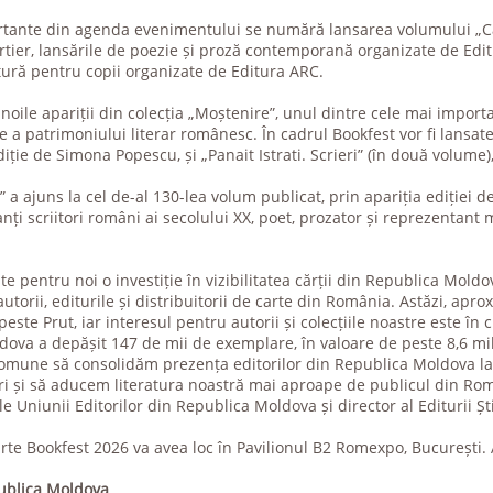
rtante din agenda evenimentului se numără lansarea volumului „C
artier, lansările de poezie și proză contemporană organizate de Edit
tură pentru copii organizate de Editura ARC.
oile apariții din colecția „Moștenire”, unul dintre cele mai importa
re a patrimoniului literar românesc. În cadrul Bookfest vor fi lans
ție de Simona Popescu, și „Panait Istrati. Scrieri” (în două volume)
” a ajuns la cel de-al 130-lea volum publicat, prin apariția ediției 
nți scriitori români ai secolului XX, poet, prozator și reprezentant
te pentru noi o investiție în vizibilitatea cărții din Republica Moldo
autorii, editurile și distribuitorii de carte din România. Astăzi, apro
este Prut, iar interesul pentru autorii și colecțiile noastre este în 
dova a depășit 147 de mii de exemplare, în valoare de peste 8,6 mi
comune să consolidăm prezența editorilor din Republica Moldova la 
i și să aducem literatura noastră mai aproape de publicul din Ro
 Uniunii Editorilor din Republica Moldova și director al Editurii Ști
rte Bookfest 2026 va avea loc în Pavilionul B2 Romexpo, București. 
publica Moldova