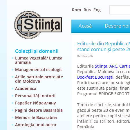
Rom
Rus
Eng
Acasă
Despre noi
Editurile din Republica
stand comun și peste 2
Colecții și domenii
02.06.2026
Lumea vegetală/ Lumea
animală
Editurile
Știința
,
ARC
,
Carti
Managementul ecologic
Republica Moldova la cea d
Ariile naturale protejate
Bookfest București
, desfăș
din Moldova
Participarea are loc sub eg
este susținută parțial finan
Academica
Programul BRIDGE EXPORT
Personalități notorii
Гарабет Ибраиляну
Timp de cinci zile, standul
Pagini despre Basarabia
găzdui peste 20 de eveniment
ateliere pentru copii și ses
Memoriile Basarabiei
întâlniri cu scriitori, editor
Antologia unui autor
România.