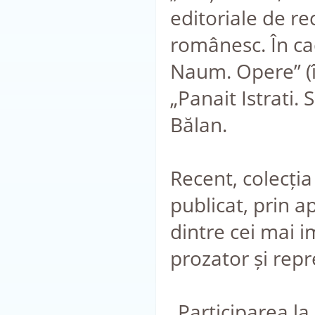
editoriale de re
românesc. În ca
Naum. Opere” (î
„Panait Istrati. 
Bălan.
Recent, colecția
publicat, prin a
dintre cei mai i
prozator și rep
„Participarea la