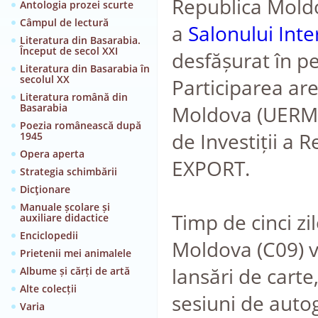
Republica Moldo
Antologia prozei scurte
Câmpul de lectură
a
Salonului Inte
Literatura din Basarabia.
Început de secol XXI
desfășurat în p
Literatura din Basarabia în
secolul XX
Participarea are
Literatura română din
Basarabia
Moldova (UERM) 
Poezia românească după
de Investiții a
1945
Opera aperta
EXPORT.
Strategia schimbării
Dicţionare
Manuale școlare și
Timp de cinci zi
auxiliare didactice
Enciclopedii
Moldova (C09) v
Prietenii mei animalele
lansări de carte,
Albume și cărți de artă
Alte colecții
sesiuni de autog
Varia