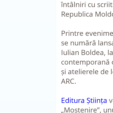
întâlniri cu scrii
Republica Mold
Printre evenim
se numără lansa
Iulian Boldea, l
contemporană or
și atelierele de
ARC.
Editura Știința
v
„Moștenire”, un