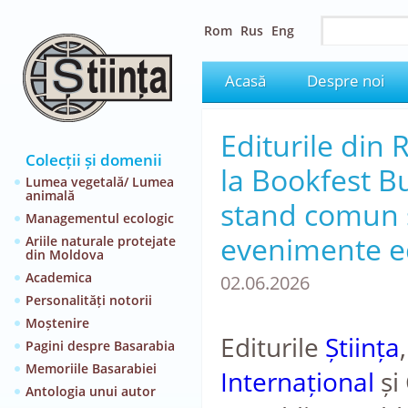
Rom
Rus
Eng
Acasă
Despre noi
Editurile din
Colecții și domenii
la Bookfest B
Lumea vegetală/ Lumea
animală
stand comun ș
Managementul ecologic
evenimente ed
Ariile naturale protejate
din Moldova
Academica
02.06.2026
Personalități notorii
Moștenire
Editurile
Știința
Pagini despre Basarabia
Memoriile Basarabiei
Internațional
și
Antologia unui autor