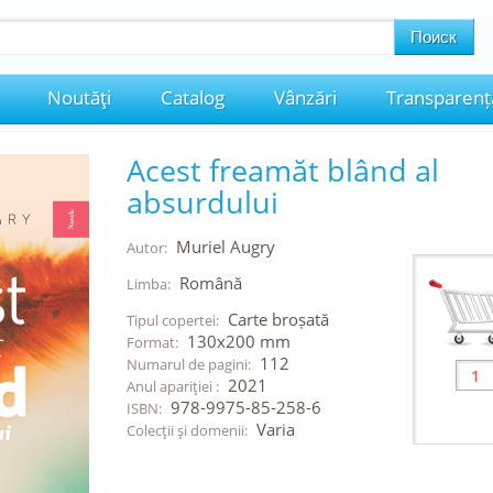
Noutăţi
Catalog
Vânzări
Transparenț
Acest freamăt blând al
absurdului
Muriel Augry
Autor:
Română
Limba:
Carte broșată
Tipul copertei:
130x200 mm
Format:
112
Numarul de pagini:
2021
Anul apariţiei :
978-9975-85-258-6
ISBN:
Varia
Colecţii şi domenii: