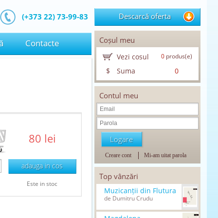
Descarcă oferta
(+373 22) 73-99-83
Coșul meu
ă
Contacte
Vezi cosul
0
produs(e)
$
Suma
0
Contul meu
80 lei
Creare cont
Mi-am uitat parola
adauga in cos
Top vânzări
Este in stoc
Muzicanții din Flutura
de Dumitru Crudu