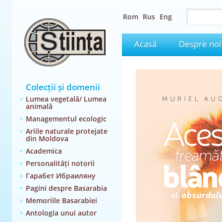
Rom
Rus
Eng
Acasă
Despre noi
Colecții și domenii
Lumea vegetală/ Lumea
animală
Managementul ecologic
Ariile naturale protejate
din Moldova
Academica
Personalități notorii
Гарабет Ибраиляну
Pagini despre Basarabia
Memoriile Basarabiei
Antologia unui autor