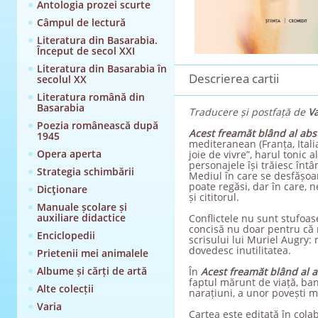
Antologia prozei scurte
Câmpul de lectură
Literatura din Basarabia.
Început de secol XXI
Literatura din Basarabia în
Descrierea cartii
secolul XX
Literatura română din
Basarabia
Traducere și postfață de
V
Poezia românească după
Acest freamăt blând al abs
1945
mediteranean (Franța, Itali
Opera aperta
joie de vivre”, harul tonic 
personajele își trăiesc întâ
Strategia schimbării
Mediul în care se desfășoar
poate regăsi, dar în care, 
Dicţionare
și cititorul.
Manuale școlare și
auxiliare didactice
Conflictele nu sunt stufoas
concisă nu doar pentru că r
Enciclopedii
scrisului lui Muriel Augry: m
dovedesc inutilitatea.
Prietenii mei animalele
Albume și cărți de artă
În
Acest freamăt blând al 
faptul mărunt de viață, ban
Alte colecții
narațiuni, a unor povești m
Varia
Cartea este editată în colab