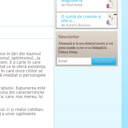
Magdalena
de Vlad Ioviță
O sumă de cuvinte și
alte p...
de Aureliu Busuioc
Newsletter
Abonează-te la newsletterul nostru și vei
primi noutăți cu tot ce se întâmplă la
Editura Știința
ce în țări din bazinul
ismul, optimismul, „la
eni. E o carte în care
tot ce le oferă existența.
n care orice cititor se
ă imediat și personajele
rațiunii. Expunerea este
una din caracteristicile
ce, care, mai mereu, își
, ci și realul cotidian,
) a unor captivante