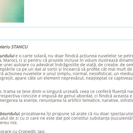
aleriu STANCU
urdului
e o carte solară, nu doar fiindcă acțiunea nuvelelor se petre
a, Maroc), ci și pentru că prozele incluse în volum ilustrează dinam
ale unei autoare cu adevărat îndrăgostite de viață, de creație, de sem
mplările ca pe un dat al sorții și încearcă să profite cât mai mult de 
ă acțiunea nuvelelor e unul simplu, normal, nesofisticat, un mediu î
negreșit, apare câte un element neprevăzut, neașteptat ce captiveaz
e, trama se țese dintr-o singură urzeală, ceea ce conferă fluență na
espectiva concizie e impusă de genul abordat, ci fiindcă aceasta e 
ergerea la esențe, renunțarea la artificii tematice, narative, stilisti
absurdului
, prozatoarea își propune să arate că nu doar spectaculosul
alul de zi cu zi care ne este dat pot constitui substanța (suculentă!
ereu noi.
orare cu Cronedit, Iași.