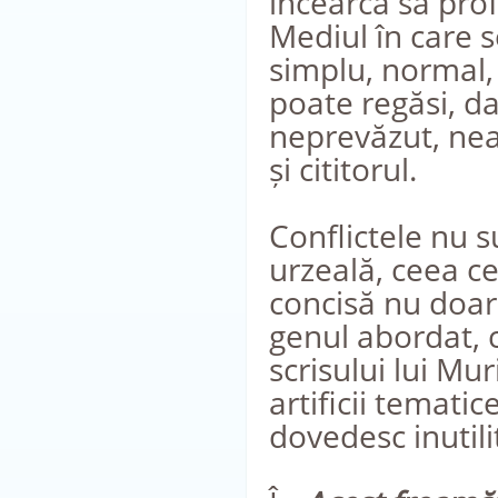
încearcă să prof
Mediul în care 
simplu, normal, 
poate regăsi, da
neprevăzut, nea
și cititorul.
Conflictele nu s
urzeală, ceea c
concisă nu doar
genul abordat, c
scrisului lui Mu
artificii tematic
dovedesc inutili