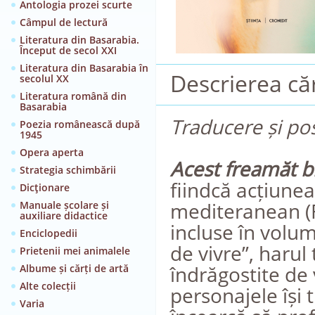
Antologia prozei scurte
Câmpul de lectură
Literatura din Basarabia.
Început de secol XXI
Literatura din Basarabia în
Descrierea căr
secolul XX
Literatura română din
Basarabia
Traducere și po
Poezia românească după
1945
Opera aperta
Acest freamăt b
Strategia schimbării
fiindcă acțiunea
Dicţionare
mediteranean (Fr
Manuale școlare și
auxiliare didactice
incluse în volum
Enciclopedii
de vivre”, harul
Prietenii mei animalele
îndrăgostite de 
Albume și cărți de artă
Alte colecții
personajele își t
Varia