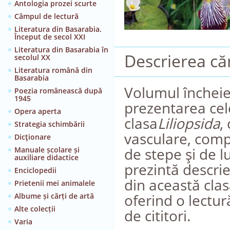
Antologia prozei scurte
Câmpul de lectură
Literatura din Basarabia.
Început de secol XXI
Literatura din Basarabia în
Descrierea căr
secolul XX
Literatura română din
Basarabia
Volumul încheie
Poezia românească după
1945
prezentarea cel
Opera aperta
clasa
Liliopsida
,
Strategia schimbării
vasculare, comp
Dicţionare
de stepe şi de l
Manuale școlare și
auxiliare didactice
prezintă descri
Enciclopedii
din această cla
Prietenii mei animalele
oferind o lectur
Albume și cărți de artă
Alte colecții
de cititori.
Varia