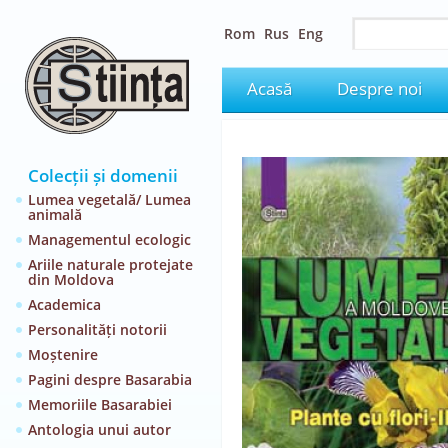
Rom
Rus
Eng
Acasă
Despre noi
Colecții și domenii
Lumea vegetală/ Lumea
animală
Managementul ecologic
Ariile naturale protejate
din Moldova
Academica
Personalități notorii
Moștenire
Pagini despre Basarabia
Memoriile Basarabiei
Antologia unui autor